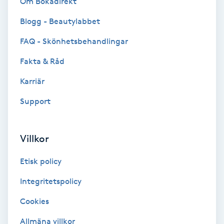
Om Bokadirekt
Cryoterapi
D
Blogg - Beautylabbet
FAQ - Skönhetsbehandlingar
Damklippning
Fakta & Råd
Dermapen
Karriär
Diamantslipning
Support
E
Villkor
Enzympeeling
Etisk policy
Extensions
Integritetspolicy
Extensions borttagning
Cookies
Allmäna villkor
Eyeliner-tatuering