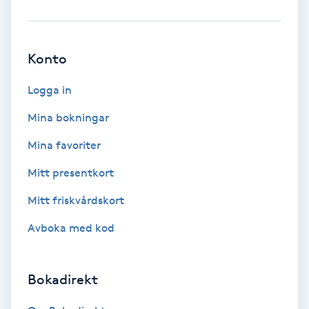
Brynformning
Konto
Brynfärgning
Logga in
Brynplockning
Mina bokningar
Bröllopsuppsättning
Mina favoriter
C
Mitt presentkort
Celluliter
Mitt friskvårdskort
Avboka med kod
Coachning
Color correction
Bokadirekt