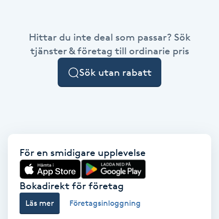
Babylights
Hittar du inte deal som passar? Sök
Balayage
tjänster & företag till ordinarie pris
Sök utan rabatt
Bambumassage
Barber
Barnklippning
För en smidigare upplevelse
BIAB
Blowout
Bokadirekt för företag
Läs mer
Företagsinloggning
Bottenfärg