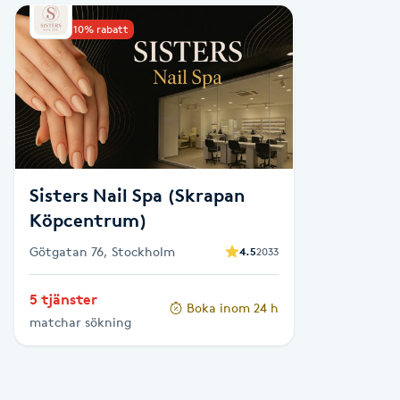
Upp till 10% rabatt
Babylights
Balayage
Bambumassage
Barber
Sisters Nail Spa (Skrapan
Köpcentrum)
Barnklippning
Götgatan 76, Stockholm
4.5
2033
BIAB
5 tjänster
Boka inom 24 h
matchar sökning
Blowout
Bottenfärg