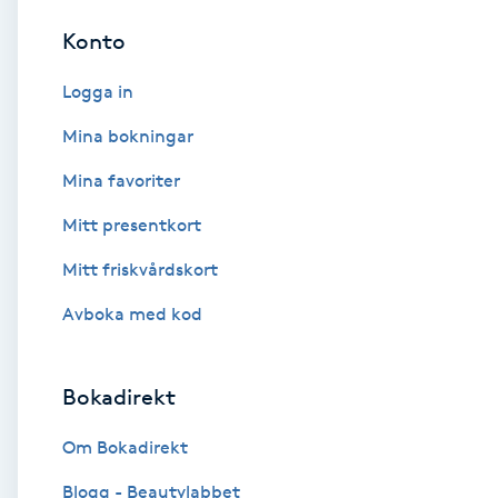
Cryoterapi
Konto
D
Logga in
Damklippning
Mina bokningar
Dermapen
Mina favoriter
Mitt presentkort
Diamantslipning
E
Mitt friskvårdskort
Avboka med kod
Enzympeeling
Extensions
Bokadirekt
Extensions borttagning
Om Bokadirekt
Blogg - Beautylabbet