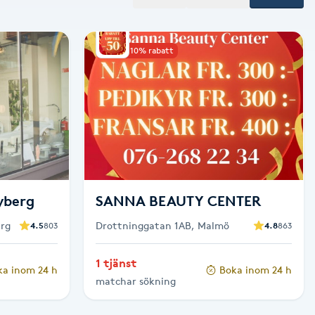
Upp till 10% rabatt
yberg
SANNA BEAUTY CENTER
erg
Drottninggatan 1AB, Malmö
4.5
803
4.8
863
1 tjänst
ka inom 24 h
Boka inom 24 h
matchar sökning