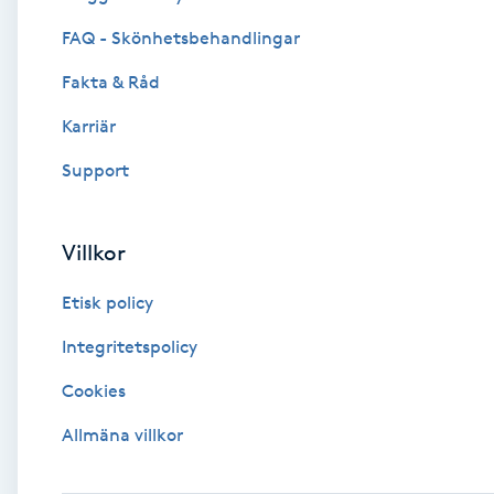
Eyeliner-tatuering
FAQ - Skönhetsbehandlingar
F
Fakta & Råd
Face framing
Karriär
Faceliftmassage
Support
Fet hårbotten
Villkor
Fettreducering
Etisk policy
Fibromassage
Integritetspolicy
Cookies
Fillers
Allmäna villkor
Fotmassage