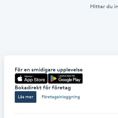
Hittar du i
Brynformning
Brynfärgning
Brynplockning
Bröllopsuppsättning
C
För en smidigare upplevelse
Celluliter
Bokadirekt för företag
Coachning
Läs mer
Företagsinloggning
Color correction