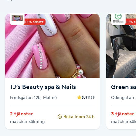
Alternativmedicin
Upp till 15% rabatt
Upp till 10% 
Andningsmassage
Ansiktslyft utan kirurgi
Aromamassage
Ashtanga Yoga
TJ’s Beauty spa & Nails
Green sa
Ayurveda
Fredsgatan 12b, Malmö
Odengatan 
3.9
1159
Ayurvedisk Massage
2 tjänster
3 tjänster
Boka inom 24 h
matchar sökning
matchar sö
Ansiktsbehandling djuprengörande
B