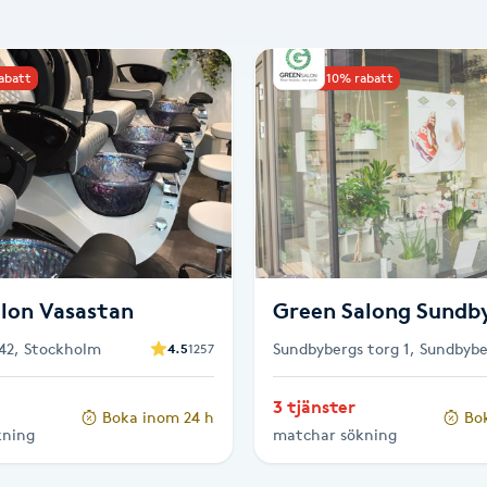
rabatt
Upp till 10% rabatt
lon Vasastan
Green Salong Sundb
42, Stockholm
Sundbybergs torg 1, Sundbyb
4.5
1257
3 tjänster
Boka inom 24 h
Bo
kning
matchar sökning