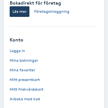
Bokadirekt för företag
Babylights
Läs mer
Företagsinloggning
Balayage
Bambumassage
Konto
Barber
Logga in
Mina bokningar
Barnklippning
Mina favoriter
BIAB
Mitt presentkort
Mitt friskvårdskort
Blowout
Avboka med kod
Bottenfärg