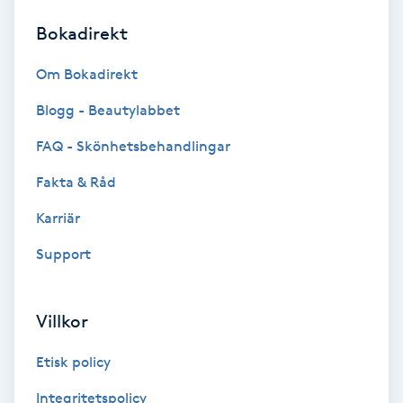
Bokadirekt
Brynformning
Om Bokadirekt
Brynfärgning
Blogg - Beautylabbet
Brynplockning
FAQ - Skönhetsbehandlingar
Fakta & Råd
Bröllopsuppsättning
C
Karriär
Support
Celluliter
Coachning
Villkor
Color correction
Etisk policy
Integritetspolicy