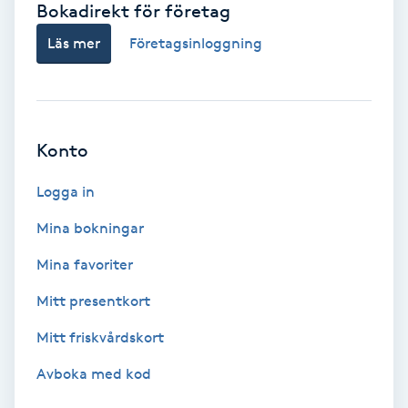
Bokadirekt för företag
Babylights
Läs mer
Företagsinloggning
Balayage
Bambumassage
Konto
Barber
Logga in
Mina bokningar
Barnklippning
Mina favoriter
BIAB
Mitt presentkort
Mitt friskvårdskort
Blowout
Avboka med kod
Bottenfärg