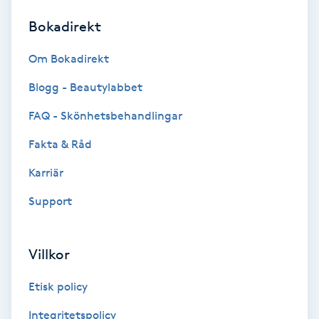
Bokadirekt
Brynformning
Om Bokadirekt
Brynfärgning
Blogg - Beautylabbet
Brynplockning
FAQ - Skönhetsbehandlingar
Fakta & Råd
Bröllopsuppsättning
C
Karriär
Support
Celluliter
Coachning
Villkor
Color correction
Etisk policy
Integritetspolicy