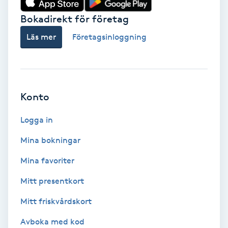
Bokadirekt för företag
Babylights
Läs mer
Företagsinloggning
Balayage
Bambumassage
Konto
Barber
Logga in
Barnklippning
Mina bokningar
BIAB
Mina favoriter
Mitt presentkort
Blowout
Mitt friskvårdskort
Bottenfärg
Avboka med kod