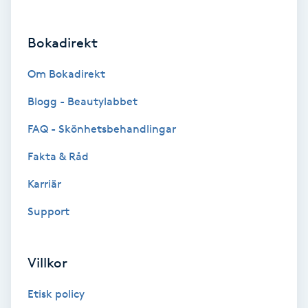
Brynformning
Bokadirekt
Brynfärgning
Om Bokadirekt
Brynplockning
Blogg - Beautylabbet
FAQ - Skönhetsbehandlingar
Bröllopsuppsättning
Fakta & Råd
C
Karriär
Celluliter
Support
Coachning
Villkor
Color correction
Etisk policy