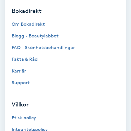
Bokadirekt
Brynformning
Om Bokadirekt
Brynfärgning
Blogg - Beautylabbet
Brynplockning
FAQ - Skönhetsbehandlingar
Fakta & Råd
Bröllopsuppsättning
C
Karriär
Support
Celluliter
Coachning
Villkor
Color correction
Etisk policy
Integritetspolicy