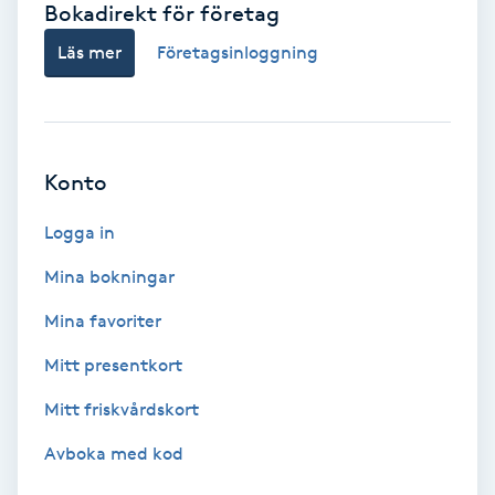
Bokadirekt för företag
Babylights
Läs mer
Företagsinloggning
Balayage
Bambumassage
Konto
Barber
Logga in
Mina bokningar
Barnklippning
Mina favoriter
BIAB
Mitt presentkort
Mitt friskvårdskort
Blowout
Avboka med kod
Bottenfärg