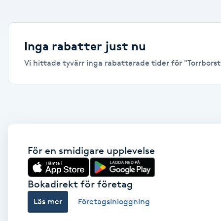
Alternativmedicin
Andningsmassage
Inga rabatter just nu
Vi hittade tyvärr inga rabatterade tider för "Torrborstn
Ansiktslyft utan kirurgi
Aromamassage
Ashtanga Yoga
Ayurveda
För en smidigare upplevelse
Ayurvedisk Massage
Bokadirekt för företag
Läs mer
Företagsinloggning
Ansiktsbehandling djuprengörande
B