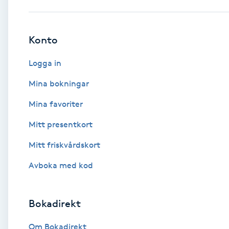
Babylights
Konto
Balayage
Logga in
Bambumassage
Mina bokningar
Mina favoriter
Barber
Mitt presentkort
Barnklippning
Mitt friskvårdskort
BIAB
Avboka med kod
Blowout
Bokadirekt
Bottenfärg
Om Bokadirekt