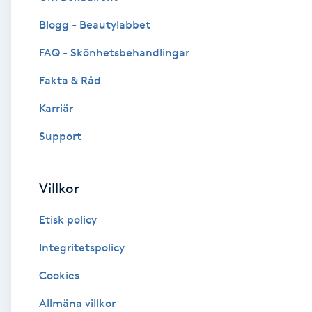
Blogg - Beautylabbet
Brynformning
FAQ - Skönhetsbehandlingar
Brynfärgning
Fakta & Råd
Brynplockning
Karriär
Support
Bröllopsuppsättning
C
Villkor
Celluliter
Etisk policy
Coachning
Integritetspolicy
Cookies
Color correction
Allmäna villkor