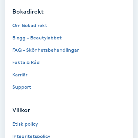
Bokadirekt
Brynformning
Om Bokadirekt
Brynfärgning
Blogg - Beautylabbet
Brynplockning
FAQ - Skönhetsbehandlingar
Fakta & Råd
Bröllopsuppsättning
C
Karriär
Support
Celluliter
Coachning
Villkor
Color correction
Etisk policy
Integritetspolicy