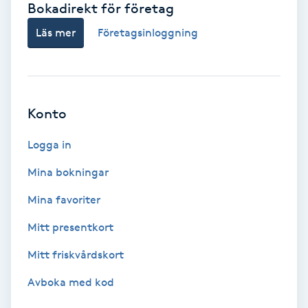
Bokadirekt för företag
Babylights
Läs mer
Företagsinloggning
Balayage
Bambumassage
Konto
Barber
Logga in
Mina bokningar
Barnklippning
Mina favoriter
BIAB
Mitt presentkort
Mitt friskvårdskort
Blowout
Avboka med kod
Bottenfärg