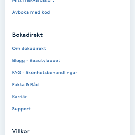
Mitt friskvårdskort
Brynformning
Avboka med kod
Brynfärgning
Bokadirekt
Brynplockning
Om Bokadirekt
Blogg - Beautylabbet
Bröllopsuppsättning
C
FAQ - Skönhetsbehandlingar
Fakta & Råd
Celluliter
Karriär
Coachning
Support
Color correction
Villkor