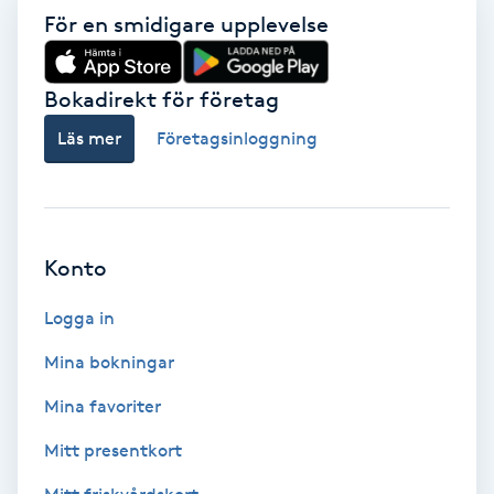
För en smidigare upplevelse
Babylights
Bokadirekt för företag
Balayage
Läs mer
Företagsinloggning
Bambumassage
Barber
Konto
Barnklippning
Logga in
BIAB
Mina bokningar
Mina favoriter
Blowout
Mitt presentkort
Bottenfärg