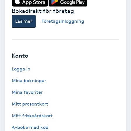
Bokadirekt för företag
Babylights
Läs mer
Företagsinloggning
Balayage
Bambumassage
Konto
Barber
Logga in
Barnklippning
Mina bokningar
BIAB
Mina favoriter
Mitt presentkort
Blowout
Mitt friskvårdskort
Bottenfärg
Avboka med kod