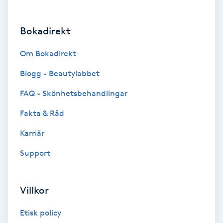
Brynformning
Bokadirekt
Brynfärgning
Om Bokadirekt
Brynplockning
Blogg - Beautylabbet
FAQ - Skönhetsbehandlingar
Bröllopsuppsättning
Fakta & Råd
C
Karriär
Celluliter
Support
Coachning
Villkor
Color correction
Etisk policy