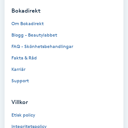
Bokadirekt
Brynformning
Om Bokadirekt
Brynfärgning
Blogg - Beautylabbet
Brynplockning
FAQ - Skönhetsbehandlingar
Fakta & Råd
Bröllopsuppsättning
C
Karriär
Support
Celluliter
Coachning
Villkor
Color correction
Etisk policy
Integritetspolicy