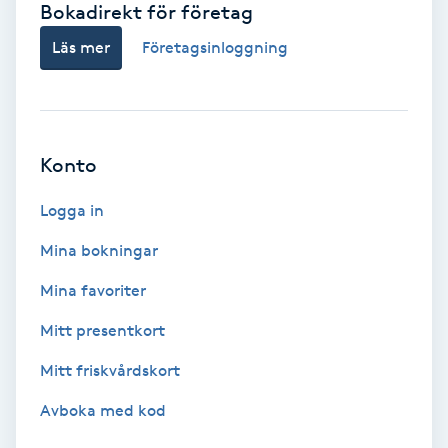
Bokadirekt för företag
Babylights
Läs mer
Företagsinloggning
Balayage
Bambumassage
Konto
Barber
Logga in
Mina bokningar
Barnklippning
Mina favoriter
BIAB
Mitt presentkort
Mitt friskvårdskort
Blowout
Avboka med kod
Bottenfärg