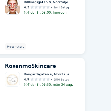
Billborgsgatan 8
,
Norrtälje
4.3
1641 Betyg
Tider fr. 09:00, Imorgon
Presentkort
RoxenmoSkincare
Bangårdsgatan 6
,
Norrtälje
4.9
2510 Betyg
Tider fr. 09:30, mån 24 aug.