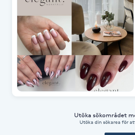
Fotsvamp
Fotvård
Fransar
Fransborttagning
Fransfärgning
Fransförlängning
Fransförlängning Megavolym
Utöka sökområdet med
Utöka din sökarea för att
Fransförlängning Volym