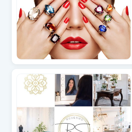
Brynformning
Brynfärgning
Brynplockning
Bröllopsuppsättning
C
Celluliter
Coachning
Color correction