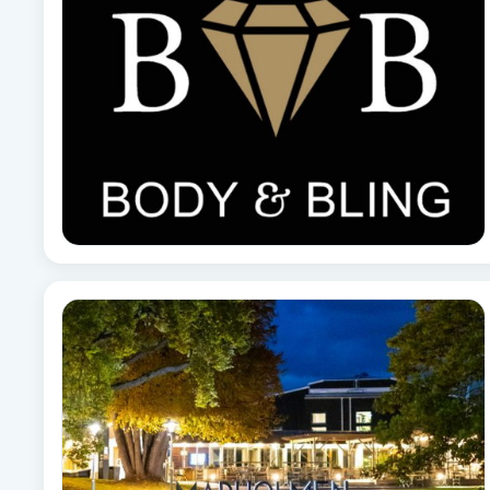
Alternativmedicin
Andningsmassage
Ansiktslyft utan kirurgi
Aromamassage
Ashtanga Yoga
Ayurveda
Ayurvedisk Massage
Ansiktsbehandling djuprengörande
B