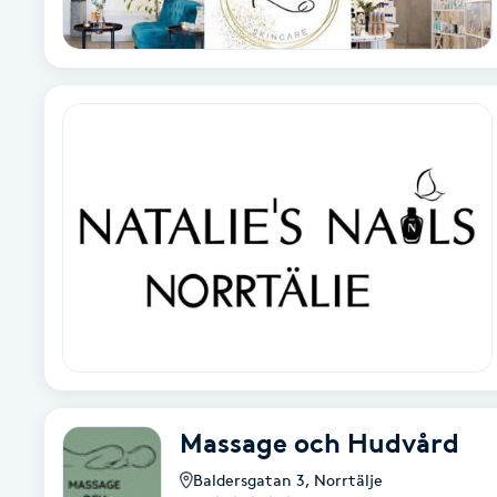
Cryoterapi
D
Damklippning
Dermapen
Diamantslipning
E
Enzympeeling
Extensions
Massage och Hudvård
Extensions borttagning
Baldersgatan 3
,
Norrtälje