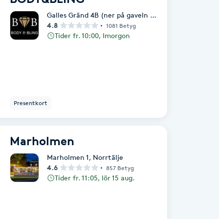
Galles Gränd 4B (ner på gaveln av huset)
,
Norrtälje
4.8
1081 Betyg
Tider fr. 10:00, Imorgon
Presentkort
Marholmen
Marholmen 1
,
Norrtälje
4.6
857 Betyg
Tider fr. 11:05, lör 15 aug.