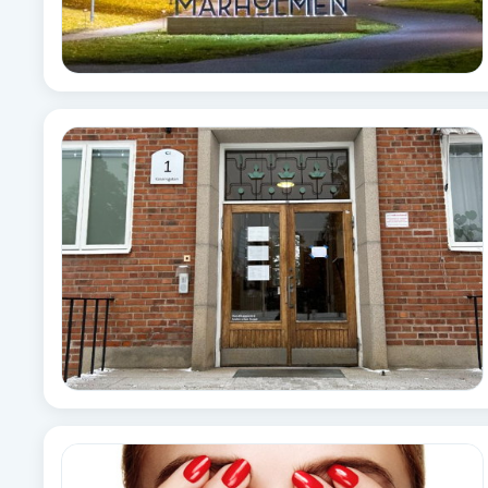
Babylights
Balayage
Bambumassage
Barber
Barnklippning
BIAB
Blowout
Bottenfärg