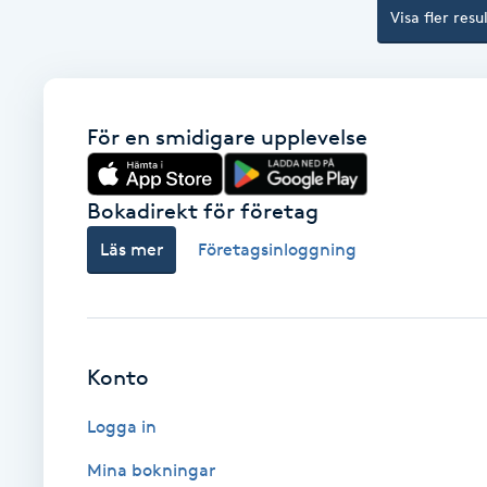
Visa fler resu
Fransk manikyr
Fransrengöring
För en smidigare upplevelse
Frekvensterapi
Bokadirekt för företag
Friskvård
Läs mer
Företagsinloggning
Friskvårdsmassage
Frisör
Konto
Funktionsanalys
Logga in
Färgning
Mina bokningar