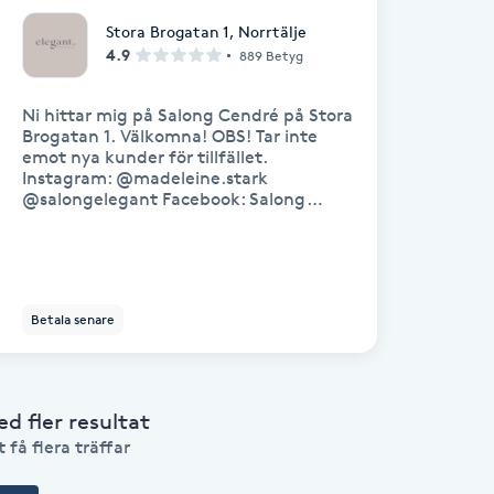
Stora Brogatan 1
,
Norrtälje
4.9
889 Betyg
Ni hittar mig på Salong Cendré på Stora
Brogatan 1. Välkomna! OBS! Tar inte
emot nya kunder för tillfället.
Instagram: @madeleine.stark
@salongelegant Facebook: Salong
Elegant Norrtälje OBS! Tider bokade från
kl 17:00 alla dagar samt lördagar och
röda dagar debiteras en extra kostnad.
Du ser priset vid bokning. Uteblivna
tider och sena avbokningar debiteras
Betala senare
med 100%. OBS! Åldersgräns 16 år. Är du
under 18 år medtag ett godkännande
från förälder.
 fler resultat
 få flera träffar