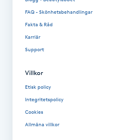
Fotsvamp
FAQ - Skönhetsbehandlingar
Fakta & Råd
Fotvård
Karriär
Fransar
Support
Fransborttagning
Villkor
Fransfärgning
Etisk policy
Fransförlängning
Integritetspolicy
Cookies
Fransförlängning Megavolym
Allmäna villkor
Fransförlängning Volym