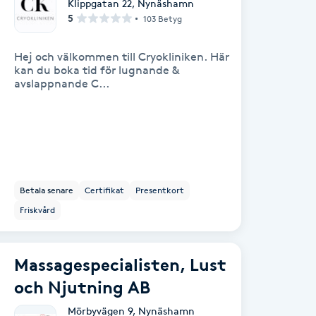
Klippgatan 22
,
Nynäshamn
5
103 Betyg
Hej och välkommen till Cryokliniken. Här
kan du boka tid för lugnande &
avslappnande C...
Betala senare
Certifikat
Presentkort
Friskvård
Massagespecialisten, Lust
och Njutning AB
Mörbyvägen 9
,
Nynäshamn