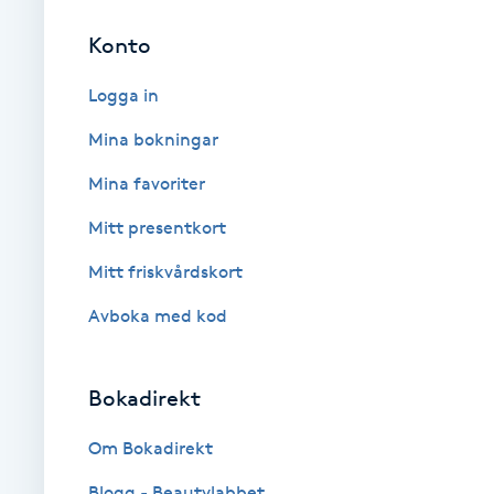
Eyeliner-tatuering
F
Konto
Face framing
Logga in
Mina bokningar
Faceliftmassage
Mina favoriter
Fet hårbotten
Mitt presentkort
Mitt friskvårdskort
Fettreducering
Avboka med kod
Fibromassage
Bokadirekt
Fillers
Om Bokadirekt
Fotmassage
Blogg - Beautylabbet