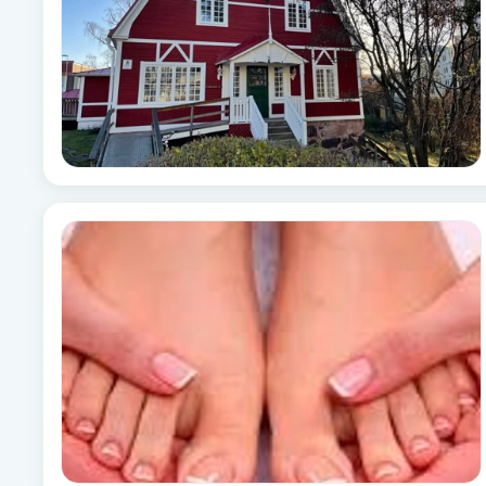
Brynformning
Brynfärgning
Brynplockning
Bröllopsuppsättning
C
Celluliter
Coachning
Color correction