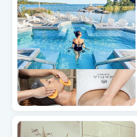
Alternativmedicin
Andningsmassage
Ansiktslyft utan kirurgi
Aromamassage
Ashtanga Yoga
Ayurveda
Ayurvedisk Massage
Ansiktsbehandling djuprengörande
B