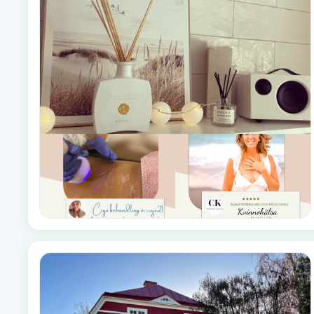
Babylights
Balayage
Bambumassage
Barber
Barnklippning
BIAB
Blowout
Bottenfärg