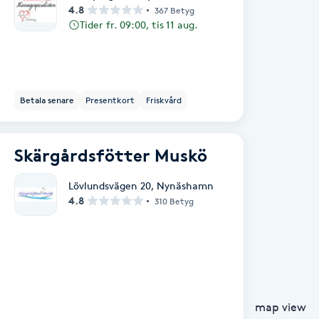
4.8
367 Betyg
Tider fr. 09:00, tis 11 aug.
Betala senare
Presentkort
Friskvård
Skärgårdsfötter Muskö
Lövlundsvägen 20
,
Nynäshamn
4.8
310 Betyg
map view