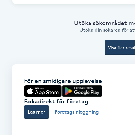
Cryoterapi
D
Utöka sökområdet med
Damklippning
Utöka din sökarea för att
Dermapen
Visa fler resu
Diamantslipning
E
För en smidigare upplevelse
Enzympeeling
Bokadirekt för företag
Extensions
Läs mer
Företagsinloggning
Extensions borttagning