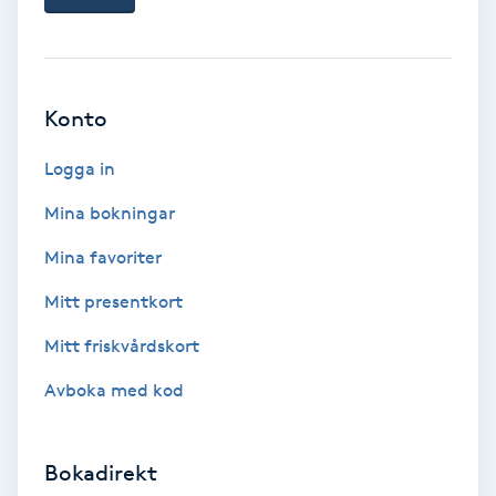
Bottenfärg
Brynformning
Konto
Logga in
Brynfärgning
Mina bokningar
Brynplockning
Mina favoriter
Bröllopsuppsättning
Mitt presentkort
C
Mitt friskvårdskort
Celluliter
Avboka med kod
Coachning
Bokadirekt