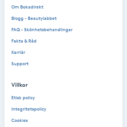
Color correction
Om Bokadirekt
Blogg - Beautylabbet
Cryoterapi
D
FAQ - Skönhetsbehandlingar
Fakta & Råd
Damklippning
Karriär
Dermapen
Support
Diamantslipning
E
Villkor
Enzympeeling
Etisk policy
Integritetspolicy
Extensions
Cookies