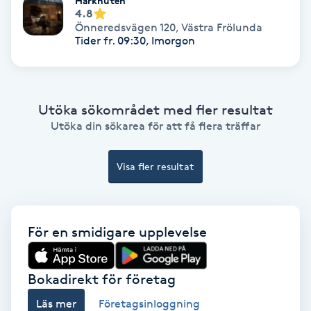
Hårknuten
4.8
Ansiktsbehandling djuprengörande
Önneredsvägen 120
,
Västra Frölunda
B
Tider fr. 09:30, Imorgon
Babylights
Utöka sökområdet med fler resultat
Balayage
Utöka din sökarea för att få flera träffar
Bambumassage
Visa fler resultat
Barber
Barnklippning
För en smidigare upplevelse
BIAB
Bokadirekt för företag
Blowout
Läs mer
Företagsinloggning