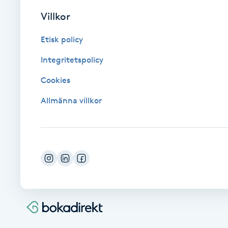
Cryoterapi
Villkor
D
Etisk policy
Damklippning
Integritetspolicy
Dermapen
Cookies
Allmänna villkor
Diamantslipning
E
Enzympeeling
Extensions
Extensions borttagning