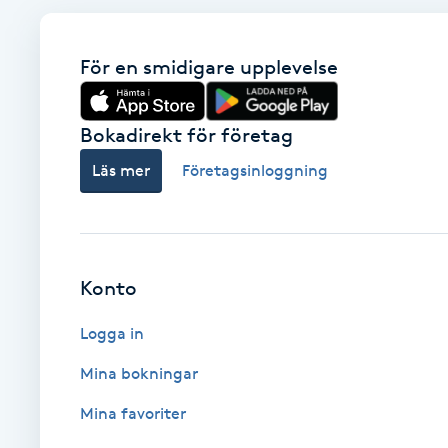
Babylights
För en smidigare upplevelse
Balayage
Bokadirekt för företag
Bambumassage
Läs mer
Företagsinloggning
Barber
Barnklippning
Konto
BIAB
Logga in
Mina bokningar
Blowout
Mina favoriter
Bottenfärg