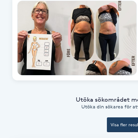
Alternativmedicin
Andningsmassage
Ansiktslyft utan kirurgi
Aromamassage
Ashtanga Yoga
Ayurveda
Utöka sökområdet med
Utöka din sökarea för att
Ayurvedisk Massage
Visa fler resu
Ansiktsbehandling djuprengörande
B