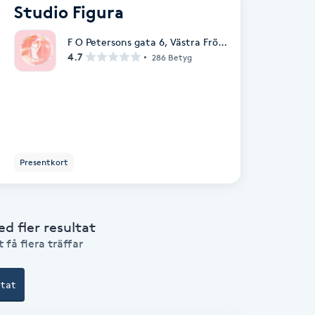
Studio Figura
F O Petersons gata 6
,
Västra Frölunda
4.7
286 Betyg
Presentkort
 fler resultat
 få flera träffar
ltat