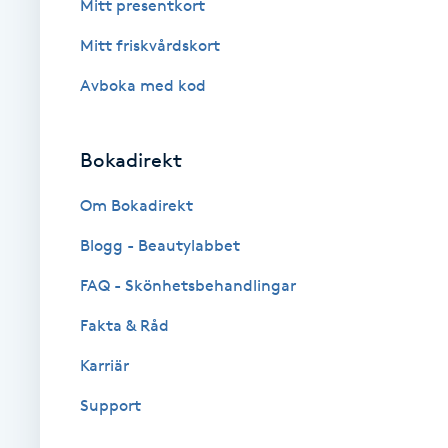
Mitt presentkort
Brynformning
Mitt friskvårdskort
Avboka med kod
Brynfärgning
Brynplockning
Bokadirekt
Om Bokadirekt
Bröllopsuppsättning
C
Blogg - Beautylabbet
FAQ - Skönhetsbehandlingar
Celluliter
Fakta & Råd
Coachning
Karriär
Color correction
Support