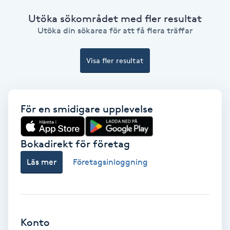
Utöka sökområdet med fler resultat
Bottenfärg
Utöka din sökarea för att få flera träffar
Brynformning
Visa fler resultat
Brynfärgning
För en smidigare upplevelse
Brynplockning
Bröllopsuppsättning
Bokadirekt för företag
C
Läs mer
Företagsinloggning
Celluliter
Coachning
Konto