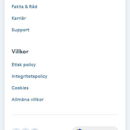
Extensions borttagning
Fakta & Råd
Eyeliner-tatuering
Karriär
F
Support
Face framing
Villkor
Faceliftmassage
Etisk policy
Fet hårbotten
Integritetspolicy
Cookies
Fettreducering
Allmäna villkor
Fibromassage
Fillers