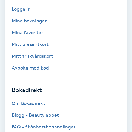
Color correction
Logga in
Cryoterapi
Mina bokningar
D
Mina favoriter
Damklippning
Mitt presentkort
Mitt friskvårdskort
Dermapen
Avboka med kod
Diamantslipning
E
Bokadirekt
Enzympeeling
Om Bokadirekt
Blogg - Beautylabbet
Extensions
FAQ - Skönhetsbehandlingar