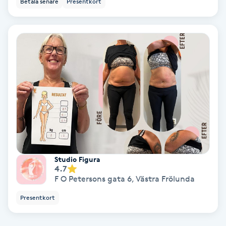
Betala senare
Presentkort
Ansiktsbehandling djuprengörande
B
Babylights
Balayage
Bambumassage
Barber
Studio Figura
Barnklippning
4.7
F O Petersons gata 6
,
Västra Frölunda
BIAB
Presentkort
Blowout