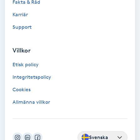
Fakta & Råd
Fransförlängning Volym
Karriär
Fransk manikyr
Support
Fransrengöring
Villkor
Frekvensterapi
Etisk policy
Integritetspolicy
Friskvård
Cookies
Friskvårdsmassage
Allmänna villkor
Frisör
Funktionsanalys
Svenska