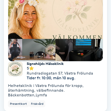
Bottenfärg
Brynformning
Brynfärgning
Brynplockning
Signehöjds Hälsoklinik
Bröllopsuppsättning
5
Rundradiogatan 57
,
Västra Frölunda
C
Tider fr. 10:00, mån 10 aug.
Helhetsklinik i Västra Frölunda för kropp,
Celluliter
återhämtning, välbefinnande.
Bäckenbotten,Lymfa
Coachning
Presentkort
Friskvård