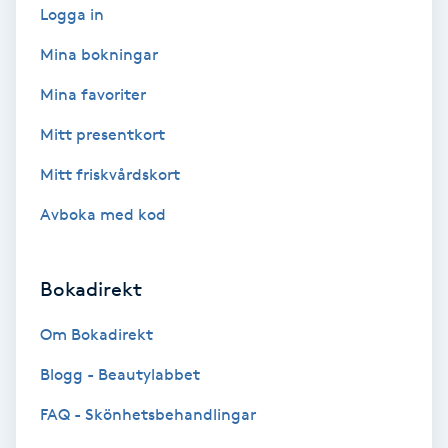
Logga in
Fotmassage
Mina bokningar
Fotsvamp
Mina favoriter
Mitt presentkort
Fotvård
Mitt friskvårdskort
Fransar
Avboka med kod
Fransborttagning
Bokadirekt
Fransfärgning
Om Bokadirekt
Fransförlängning
Blogg - Beautylabbet
FAQ - Skönhetsbehandlingar
Fransförlängning Megavolym