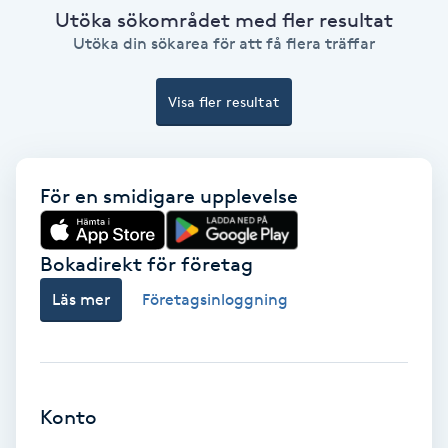
Extensions borttagning
Utöka sökområdet med fler resultat
Utöka din sökarea för att få flera träffar
Eyeliner-tatuering
F
Visa fler resultat
Face framing
För en smidigare upplevelse
Faceliftmassage
Fet hårbotten
Bokadirekt för företag
Läs mer
Företagsinloggning
Fettreducering
Fibromassage
Konto
Fillers