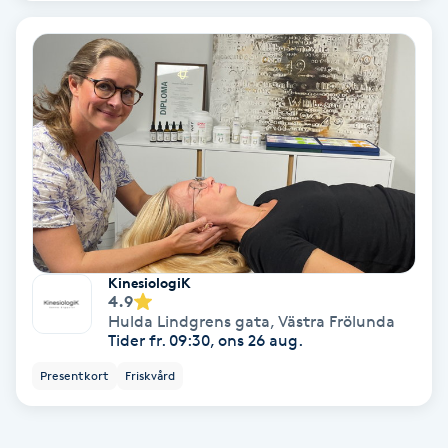
Color correction
Cryoterapi
D
Damklippning
Dermapen
Diamantslipning
KinesiologiK
E
4.9
Hulda Lindgrens gata
,
Västra Frölunda
Enzympeeling
Tider fr. 09:30, ons 26 aug.
Presentkort
Friskvård
Extensions