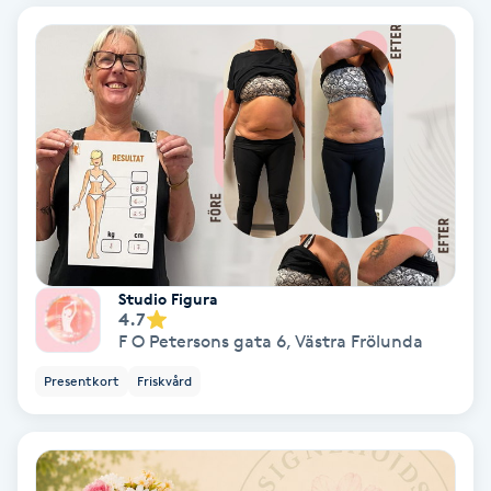
Ansiktsbehandling djuprengörande
B
Babylights
Balayage
Bambumassage
Barber
Studio Figura
4.7
F O Petersons gata 6
,
Västra Frölunda
Barnklippning
Presentkort
Friskvård
BIAB
Blowout