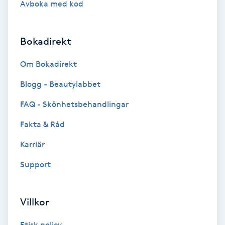
Avboka med kod
Brynformning
Bokadirekt
Brynfärgning
Om Bokadirekt
Brynplockning
Blogg - Beautylabbet
Bröllopsuppsättning
FAQ - Skönhetsbehandlingar
C
Fakta & Råd
Celluliter
Karriär
Support
Coachning
Color correction
Villkor
Etisk policy