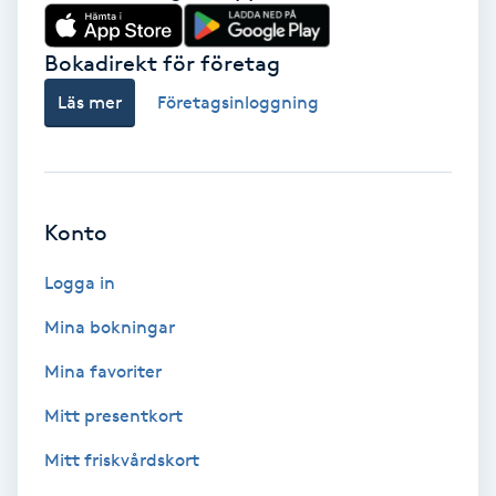
Babylights
Bokadirekt för företag
Balayage
Läs mer
Företagsinloggning
Bambumassage
Barber
Konto
Logga in
Barnklippning
Mina bokningar
BIAB
Mina favoriter
Blowout
Mitt presentkort
Mitt friskvårdskort
Bottenfärg