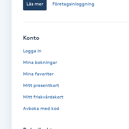
Läs mer
Företagsinloggning
Brynformning
Brynfärgning
Konto
Brynplockning
Logga in
Bröllopsuppsättning
Mina bokningar
C
Mina favoriter
Celluliter
Mitt presentkort
Mitt friskvårdskort
Coachning
Avboka med kod
Color correction