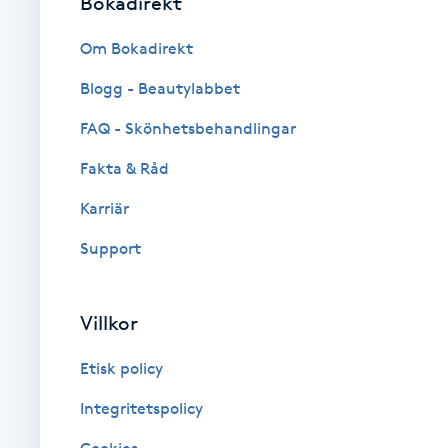
Bokadirekt
Cryoterapi
D
Om Bokadirekt
Blogg - Beautylabbet
Damklippning
FAQ - Skönhetsbehandlingar
Dermapen
Fakta & Råd
Diamantslipning
Karriär
E
Support
Enzympeeling
Villkor
Extensions
Etisk policy
Extensions borttagning
Integritetspolicy