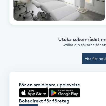
Babylights
Balayage
Bambumassage
Utöka sökområdet med
Utöka din sökarea för att
Barber
Visa fler resu
Barnklippning
BIAB
För en smidigare upplevelse
Blowout
Bokadirekt för företag
Bottenfärg