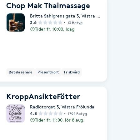
Chop Mak Thaimassage
Britta Sahlgrens gata 3
,
Västra Frölunda
3.6
13 Betyg
Tider fr. 10:00, Idag
Betala senare
Presentkort
Friskvård
KroppAnsikteFötter
Radiotorget 3
,
Västra Frölunda
4.8
1792 Betyg
Tider fr. 11:00, lör 8 aug.