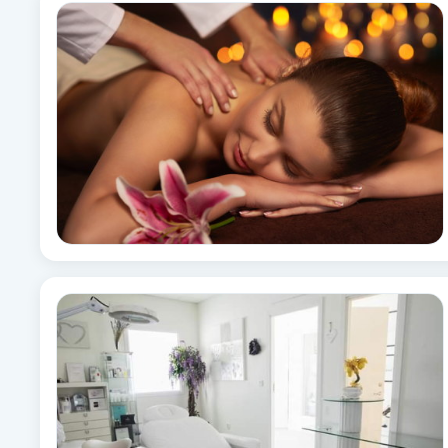
Alternativmedicin
Andningsmassage
Ansiktslyft utan kirurgi
Aromamassage
Ashtanga Yoga
Ayurveda
Ayurvedisk Massage
Ansiktsbehandling djuprengörande
B