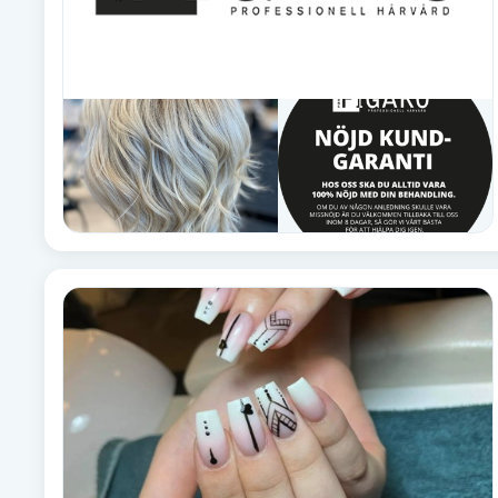
Babylights
Balayage
Bambumassage
Barber
Barnklippning
BIAB
Blowout
Bottenfärg