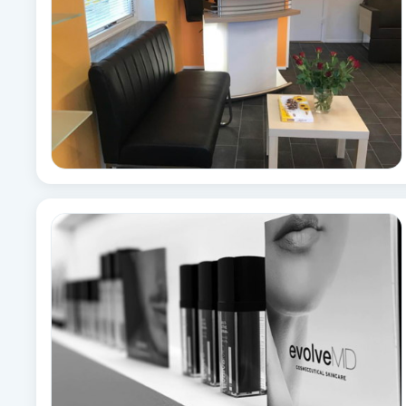
Cryoterapi
D
Damklippning
Dermapen
Diamantslipning
E
Enzympeeling
Extensions
Extensions borttagning