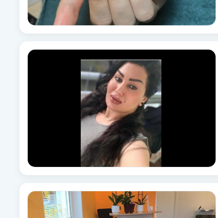
Brynformning
Brynfärgning
Brynplockning
Bröllopsuppsättning
C
Celluliter
Coachning
Color correction