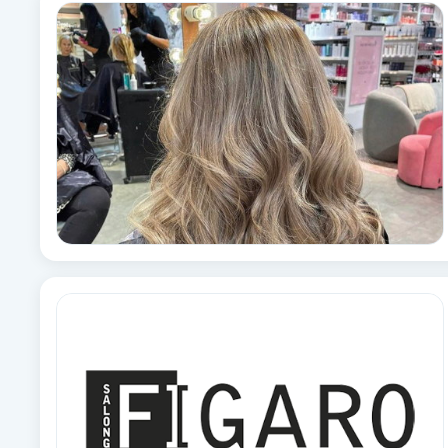
Alternativmedicin
Andningsmassage
Ansiktslyft utan kirurgi
Aromamassage
Ashtanga Yoga
Ayurveda
Ayurvedisk Massage
Ansiktsbehandling djuprengörande
B