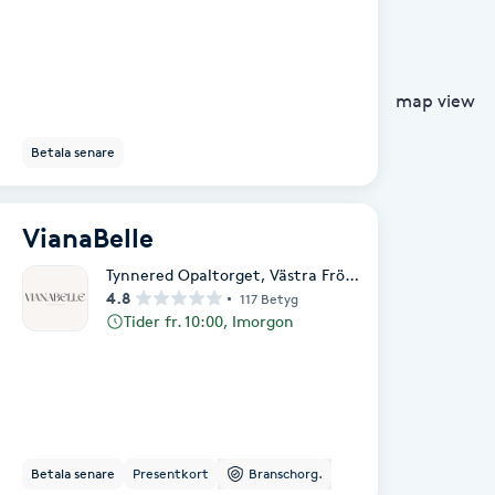
map view
Betala senare
VianaBelle
Tynnered Opaltorget
,
Västra Frölunda
4.8
117 Betyg
Tider fr. 10:00, Imorgon
Betala senare
Presentkort
Branschorg.