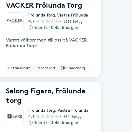
VACKER Frölunda Torg
Frölunda Torg
,
Västra Frölunda
4.7
6258 Betyg
Tider fr. 10:45, Imorgon
Varmt välkommen till oss på VACKER
Frölunda Torg!
Betala senare
Presentkort
Branschorg.
Salong Figaro, Frölunda
torg
Frölunda torg
,
Västra Frölunda
4.7
3521 Betyg
Tider fr. 13:45, Imorgon