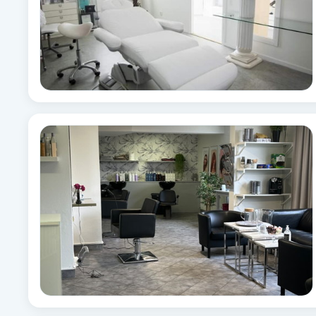
Fransk manikyr
Fransrengöring
Frekvensterapi
Friskvård
Friskvårdsmassage
Frisör
Funktionsanalys
Färgning