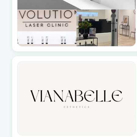
Eyeliner-tatuering
F
Face framing
Faceliftmassage
Fet hårbotten
Fettreducering
Fibromassage
Fillers
Fotmassage