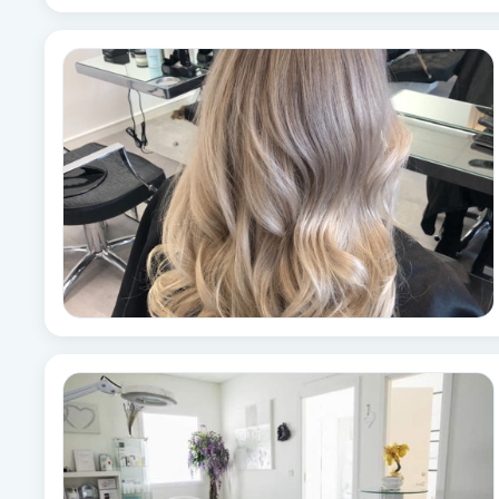
Fotsvamp
Fotvård
Fransar
Fransborttagning
Fransfärgning
Fransförlängning
Fransförlängning Megavolym
Fransförlängning Volym