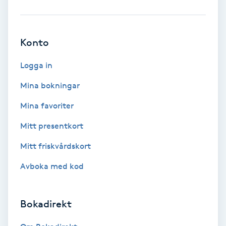
Ansiktsbehandling djuprengörande
B
Konto
Babylights
Logga in
Balayage
Mina bokningar
Mina favoriter
Bambumassage
Mitt presentkort
Barber
Mitt friskvårdskort
Barnklippning
Avboka med kod
BIAB
Bokadirekt
Blowout