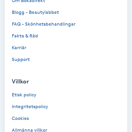
Om Bokadirekt
Blogg - Beautylabbet
Bottenfärg
FAQ - Skönhetsbehandlingar
Brynformning
Fakta & Råd
Brynfärgning
Karriär
Support
Brynplockning
Bröllopsuppsättning
Villkor
C
Etisk policy
Celluliter
Integritetspolicy
Cookies
Coachning
Allmänna villkor