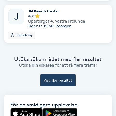
Fransförlängning Volym
JM Beauty Center
J
4.8
Opaltorget 4
,
Västra Frölunda
Fransk manikyr
Tider fr. 15:30, Imorgon
Branschorg.
Fransrengöring
Frekvensterapi
Utöka sökområdet med fler resultat
Utöka din sökarea för att få flera träffar
Friskvård
Friskvårdsmassage
Visa fler resultat
Frisör
För en smidigare upplevelse
Funktionsanalys