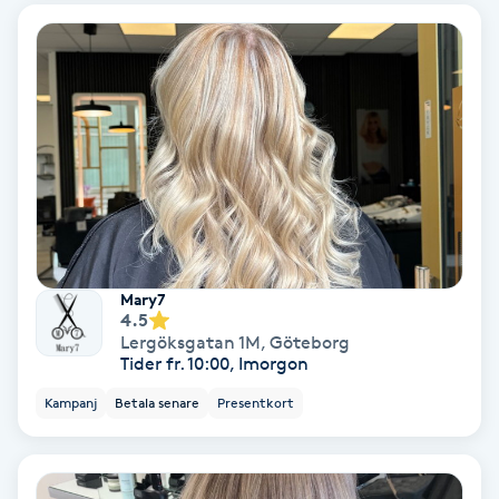
Ansiktsbehandling djuprengörande
B
Babylights
Balayage
Bambumassage
Barber
Mary7
4.5
Lergöksgatan 1M
,
Göteborg
Barnklippning
Tider fr. 10:00, Imorgon
Kampanj
Betala senare
Presentkort
BIAB
Blowout