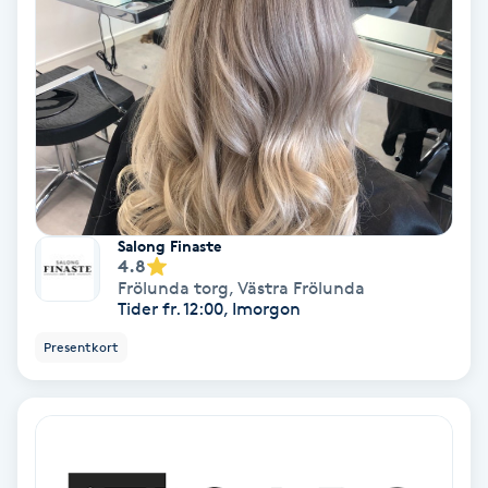
Bottenfärg
Brynformning
Brynfärgning
Brynplockning
Salong Finaste
4.8
Frölunda torg
,
Västra Frölunda
Bröllopsuppsättning
Tider fr. 12:00, Imorgon
C
Presentkort
Celluliter
Coachning