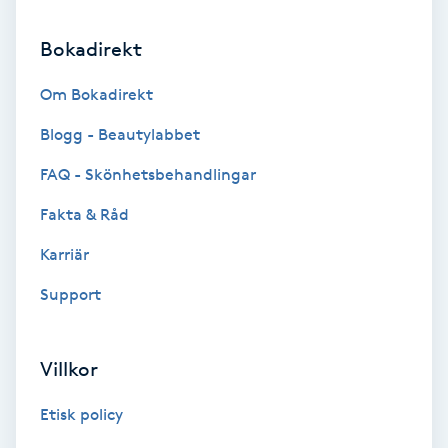
Bokadirekt
Gruppträning
Om Bokadirekt
Gua Sha-massage
Blogg - Beautylabbet
H
FAQ - Skönhetsbehandlingar
Hatha Yoga
Fakta & Råd
Headspa
Karriär
Support
Healing
Herrklippning
Villkor
HIFU
Etisk policy