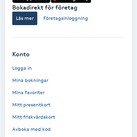
Bokadirekt för företag
Färgning
Läs mer
Företagsinloggning
Föning
G
Gel naglar
Konto
Gelenaglar
Logga in
Mina bokningar
Gellack
Mina favoriter
Gellack med förstärkning
Mitt presentkort
Mitt friskvårdskort
Gravidmassage
Avboka med kod
Gravidyoga