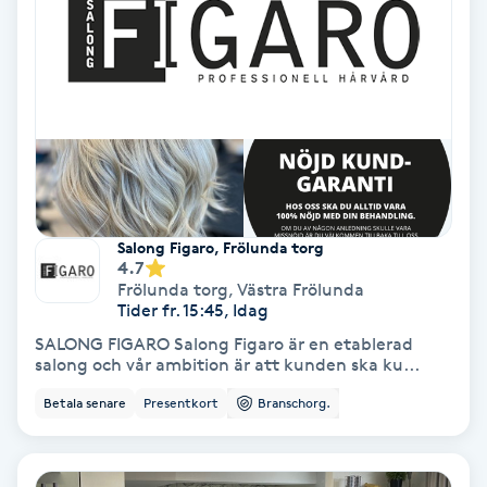
Color correction
Cryoterapi
D
Damklippning
Dermapen
Salong Figaro, Frölunda torg
4.7
Diamantslipning
Frölunda torg
,
Västra Frölunda
Tider fr. 15:45, Idag
E
SALONG FIGARO Salong Figaro är en etablerad
salong och vår ambition är att kunden ska ku...
Enzympeeling
Betala senare
Presentkort
Branschorg.
Extensions