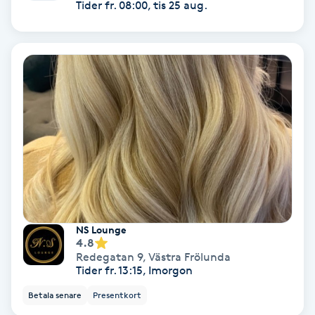
Tider fr. 08:00, tis 25 aug.
Fotmassage
Fotsvamp
Fotvård
Fransar
Fransborttagning
Fransfärgning
NS Lounge
4.8
Fransförlängning
Redegatan 9
,
Västra Frölunda
Tider fr. 13:15, Imorgon
Fransförlängning Megavolym
Betala senare
Presentkort