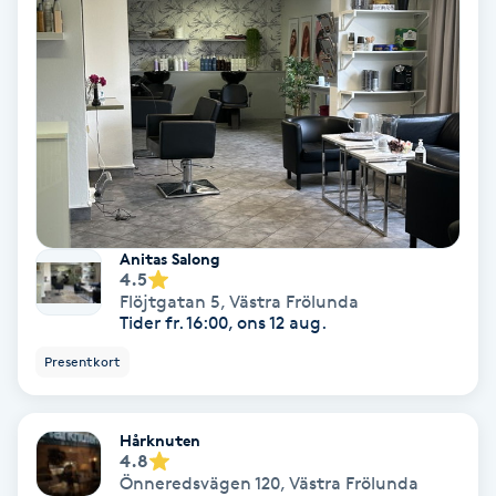
Extensions borttagning
Eyeliner-tatuering
F
Face framing
Faceliftmassage
Anitas Salong
Fet hårbotten
4.5
Flöjtgatan 5
,
Västra Frölunda
Tider fr. 16:00, ons 12 aug.
Fettreducering
Presentkort
Fibromassage
Hårknuten
4.8
Fillers
Önneredsvägen 120
,
Västra Frölunda