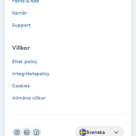
Fakta & Råd
Color correction
Karriär
Cryoterapi
Support
D
Damklippning
Villkor
Etisk policy
Dermapen
Integritetspolicy
Diamantslipning
Cookies
E
Allmäna villkor
Enzympeeling
Extensions
Svenska