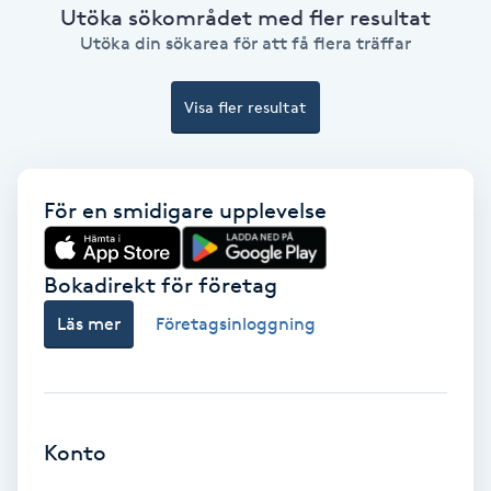
Utöka sökområdet med fler resultat
Ansiktsbehandling djuprengörande
Utöka din sökarea för att få flera träffar
B
Visa fler resultat
Babylights
Balayage
För en smidigare upplevelse
Bambumassage
Bokadirekt för företag
Barber
Läs mer
Företagsinloggning
Barnklippning
BIAB
Konto
Blowout