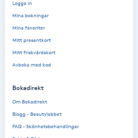
Logga in
Bottenfärg
Mina bokningar
Mina favoriter
Brynformning
Mitt presentkort
Brynfärgning
Mitt friskvårdskort
Avboka med kod
Brynplockning
Bröllopsuppsättning
Bokadirekt
C
Om Bokadirekt
Celluliter
Blogg - Beautylabbet
Coachning
FAQ - Skönhetsbehandlingar