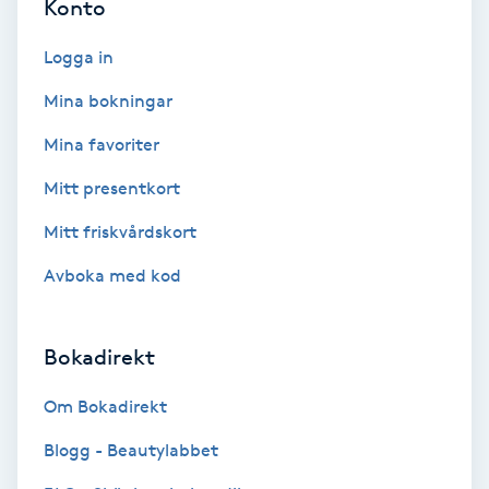
Laserbehandling
Konto
Logga in
Lashlift Keratin
Mina bokningar
LED-ljusterapi
Mina favoriter
Liktornar
Mitt presentkort
Mitt friskvårdskort
LPG
Avboka med kod
LPG-behandling
Bokadirekt
LPG-massage
Om Bokadirekt
Luggklippning
Blogg - Beautylabbet