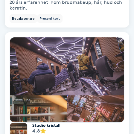
20 års erfarenhet inom brudmakeup, hår, hud och
Color correction
keratin.
Betala senare
Presentkort
Cryoterapi
D
Damklippning
Dermapen
Diamantslipning
E
Enzympeeling
Extensions
Studio kristall
4.8