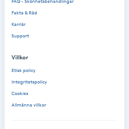
Lymfmassage
FAQ - Skönhetsbehandlingar
Fakta & Råd
Läpptatuering
Karriär
M
Support
Makeup
Manikyr & Pedikyr
Villkor
Etisk policy
Massage
Integritetspolicy
Medial vägledning
Cookies
Medicinsk massage
Allmänna villkor
Meditation