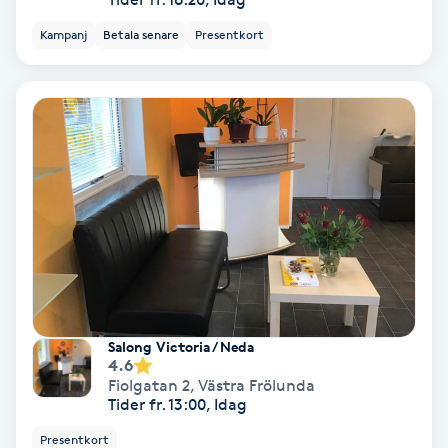
Kampanj
Betala senare
Presentkort
Gruppträning
Gua Sha-massage
H
Hatha Yoga
Headspa
Healing
Salong Victoria / Neda
Herrklippning
4.6
Fiolgatan 2
,
Västra Frölunda
Tider fr. 13:00, Idag
HIFU
Presentkort