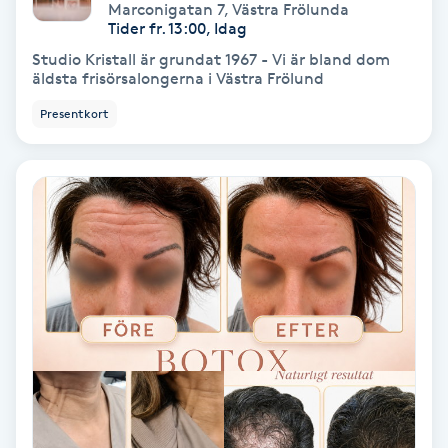
Extensions borttagning
Marconigatan 7
,
Västra Frölunda
Tider fr. 13:00, Idag
Studio Kristall är grundat 1967 - Vi är bland dom
Eyeliner-tatuering
äldsta frisörsalongerna i Västra Frölund
F
Presentkort
Face framing
Faceliftmassage
Fet hårbotten
Fettreducering
Fibromassage
Fillers