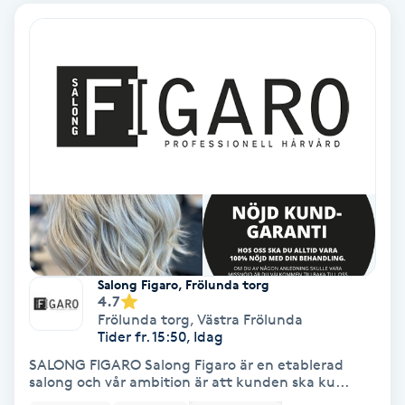
Ansiktsbehandling djuprengörande
B
Babylights
Balayage
Bambumassage
Barber
Salong Figaro, Frölunda torg
Barnklippning
4.7
Frölunda torg
,
Västra Frölunda
Tider fr. 15:50, Idag
BIAB
SALONG FIGARO Salong Figaro är en etablerad
salong och vår ambition är att kunden ska ku...
Blowout