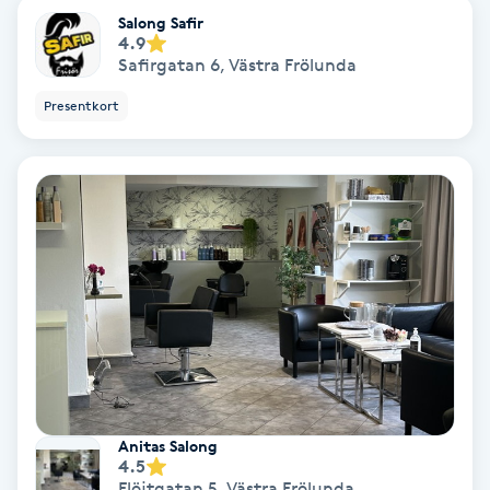
Hypnos
Salong Safir
4.9
Safirgatan 6
,
Västra Frölunda
Hårborttagning
Presentkort
Hårbottenbehandling
Hårförlängning
Hårvård
Hälsa
Hälsprickor
I
Anitas Salong
4.5
Idrottsmassage
Flöjtgatan 5
,
Västra Frölunda