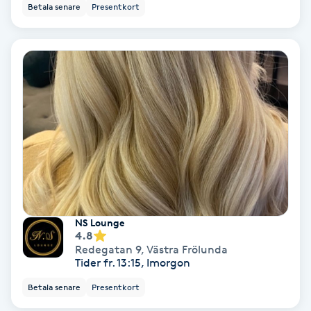
Betala senare
Presentkort
Keratinbehandling
Kinesiologi
Kinesisk medicin
Kiropraktik
Klangmassage
Klippning
NS Lounge
4.8
Redegatan 9
,
Västra Frölunda
Klippning & Slingor
Tider fr. 13:15, Imorgon
Betala senare
Presentkort
Klippning ungdom