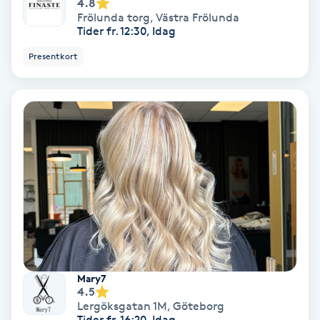
4.8
Frölunda torg
,
Västra Frölunda
Färgning
Tider fr. 12:30, Idag
Presentkort
Föning
G
Gel naglar
Gelenaglar
Gellack
Gellack med förstärkning
Gravidmassage
Mary7
4.5
Lergöksgatan 1M
,
Göteborg
Gravidyoga
Tider fr. 16:20, Idag