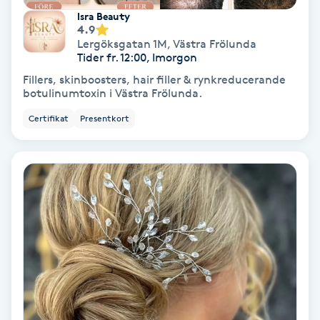
Isra Beauty
Fotmassage
4.9
Lergöksgatan 1M
,
Västra Frölunda
Tider fr. 12:00, Imorgon
Fotsvamp
Fillers, skinboosters, hair filler & rynkreducerande
botulinumtoxin i Västra Frölunda.
Fotvård
Certifikat
Presentkort
Fransar
Fransborttagning
Fransfärgning
Fransförlängning
Fransförlängning Megavolym