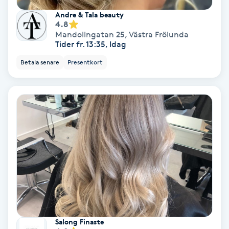
Fransförlängning Volym
Andre & Tala beauty
4.8
Mandolingatan 25
,
Västra Frölunda
Fransk manikyr
Tider fr. 13:35, Idag
Betala senare
Presentkort
Fransrengöring
Frekvensterapi
Friskvård
Friskvårdsmassage
Frisör
Funktionsanalys
Salong Finaste