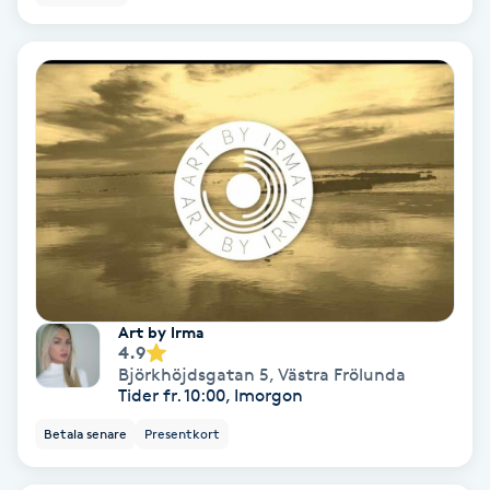
Hollywood Peel
Hot Stone Massage
Hot yoga
Hudföryngring
Huduppstramning
Hudvård
Art by Irma
4.9
Björkhöjdsgatan 5
,
Västra Frölunda
Hyaluronsyra
Tider fr. 10:00, Imorgon
Betala senare
Presentkort
Hyperhidros