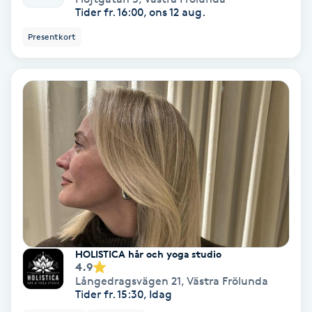
Tider fr. 16:00, ons 12 aug.
IPL
Presentkort
IPL hårborttagning
IR-massage
J
Japansk massage
K
K18
HOLISTICA hår och yoga studio
Katun fransar
4.9
Långedragsvägen 21
,
Västra Frölunda
Tider fr. 15:30, Idag
Kemisk peeling