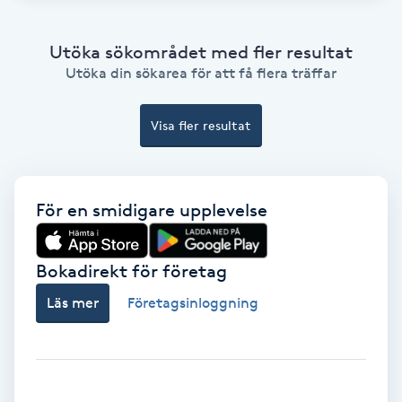
Koppningsmassage
Utöka sökområdet med fler resultat
Utöka din sökarea för att få flera träffar
Kosmetisk tatuering
Visa fler resultat
Kostrådgivning
Kroppsinpackning
För en smidigare upplevelse
Kroppspeeling
Bokadirekt för företag
Käkledsbehandling
Läs mer
Företagsinloggning
Kärlbehandling
L