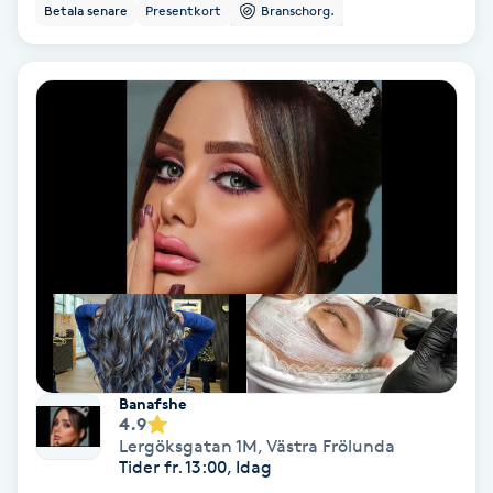
Betala senare
Presentkort
Branschorg.
Bottenfärg
Brynformning
Brynfärgning
Brynplockning
Bröllopsuppsättning
C
Celluliter
Banafshe
4.9
Coachning
Lergöksgatan 1M
,
Västra Frölunda
Tider fr. 13:00, Idag