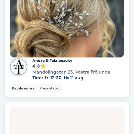
Color correction
Cryoterapi
D
Damklippning
Andre & Tala beauty
Dermapen
4.8
Mandolingatan 25
,
Västra Frölunda
Diamantslipning
Tider fr. 12:30, tis 11 aug.
E
Betala senare
Presentkort
Enzympeeling
Extensions