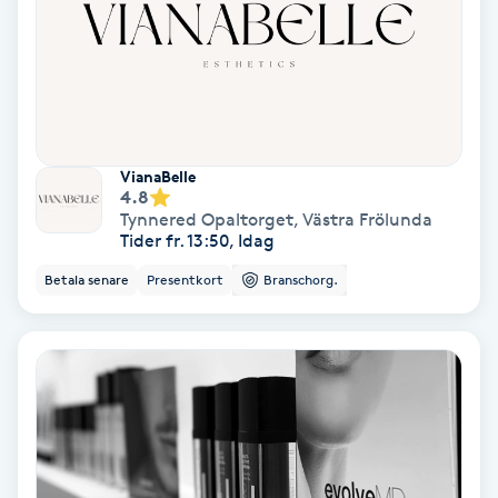
Extensions borttagning
Eyeliner-tatuering
F
Face framing
VianaBelle
4.8
Faceliftmassage
Tynnered Opaltorget
,
Västra Frölunda
Tider fr. 13:50, Idag
Fet hårbotten
Betala senare
Presentkort
Branschorg.
Fettreducering
Fibromassage
Fillers