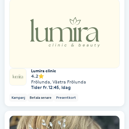
Bottenfärg
Brynformning
Brynfärgning
Brynplockning
Lumira clinic
4.2
Bröllopsuppsättning
Frölunda
,
Västra Frölunda
C
Tider fr. 12:45, Idag
Kampanj
Betala senare
Presentkort
Celluliter
Coachning