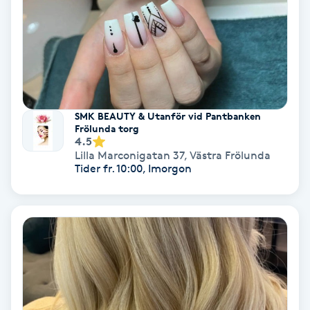
Fransförlängning Volym
Fransk manikyr
Fransrengöring
SMK BEAUTY & Utanför vid Pantbanken
Frölunda torg
Frekvensterapi
4.5
Lilla Marconigatan 37
,
Västra Frölunda
Tider fr. 10:00, Imorgon
Friskvård
Friskvårdsmassage
Frisör
Funktionsanalys