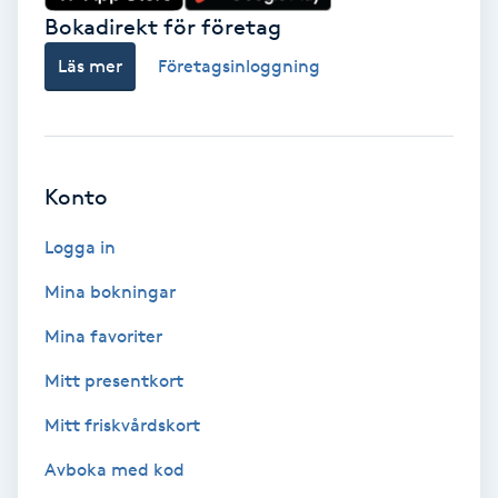
Hypnos
Bokadirekt för företag
Läs mer
Företagsinloggning
Hårborttagning
Hårbottenbehandling
Konto
Hårförlängning
Logga in
Hårvård
Mina bokningar
Hälsa
Mina favoriter
Mitt presentkort
Hälsprickor
Mitt friskvårdskort
I
Avboka med kod
Idrottsmassage