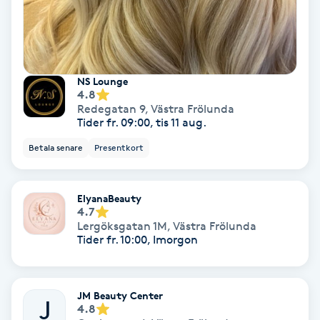
Färgning
Föning
NS Lounge
G
4.8
Redegatan 9
,
Västra Frölunda
Gel naglar
Tider fr. 09:00, tis 11 aug.
Betala senare
Presentkort
Gelenaglar
Gellack
ElyanaBeauty
4.7
Lergöksgatan 1M
,
Västra Frölunda
Gellack med förstärkning
Tider fr. 10:00, Imorgon
Gravidmassage
JM Beauty Center
J
4.8
Gravidyoga