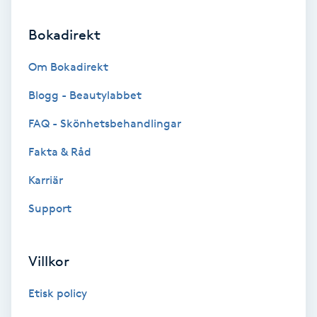
IPL
Bokadirekt
Om Bokadirekt
IPL hårborttagning
Blogg - Beautylabbet
IR-massage
FAQ - Skönhetsbehandlingar
J
Fakta & Råd
Japansk massage
Karriär
K
Support
K18
Villkor
Katun fransar
Etisk policy
Kemisk peeling