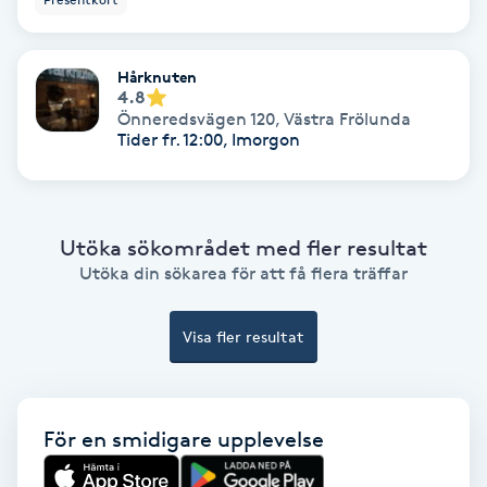
Hollywood Peel
Hårknuten
Hot Stone Massage
4.8
Önneredsvägen 120
,
Västra Frölunda
Tider fr. 12:00, Imorgon
Hot yoga
Hudföryngring
Utöka sökområdet med fler resultat
Huduppstramning
Utöka din sökarea för att få flera träffar
Hudvård
Visa fler resultat
Hyaluronsyra
För en smidigare upplevelse
Hyperhidros