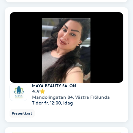
Ansiktsbehandling djuprengörande
B
Babylights
Balayage
Bambumassage
Barber
MAYA BEAUTY SALON
4.9
Barnklippning
Mandolingatan 84
,
Västra Frölunda
Tider fr. 12:00, Idag
BIAB
Presentkort
Blowout