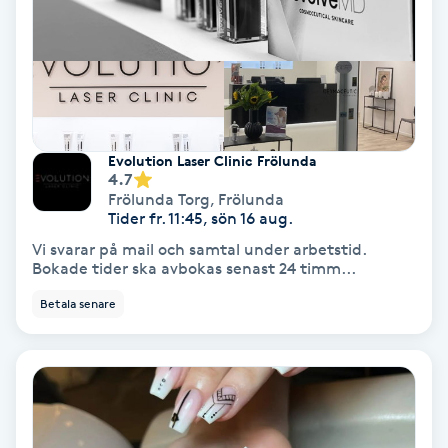
Fotmassage
Fotsvamp
Fotvård
Evolution Laser Clinic Frölunda
4.7
Fransar
Frölunda Torg
,
Frölunda
Tider fr. 11:45, sön 16 aug.
Vi svarar på mail och samtal under arbetstid.
Fransborttagning
Bokade tider ska avbokas senast 24 timm...
Betala senare
Fransfärgning
Fransförlängning
Fransförlängning Megavolym