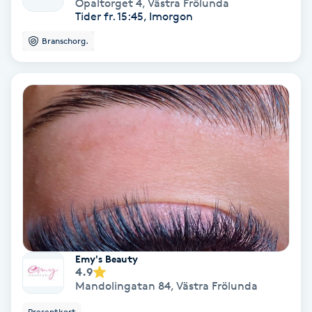
Opaltorget 4
,
Västra Frölunda
Tider fr. 15:45, Imorgon
Gruppträning
Branschorg.
Gua Sha-massage
H
Hatha Yoga
Headspa
Healing
Herrklippning
Emy's Beauty
4.9
Mandolingatan 84
,
Västra Frölunda
HIFU
Presentkort