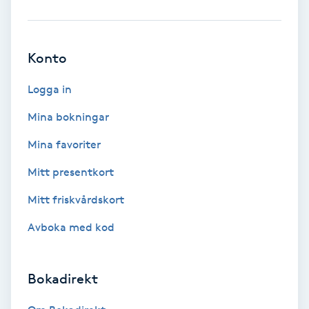
Ansiktsbehandling djuprengörande
B
Konto
Babylights
Logga in
Balayage
Mina bokningar
Mina favoriter
Bambumassage
Mitt presentkort
Barber
Mitt friskvårdskort
Barnklippning
Avboka med kod
BIAB
Bokadirekt
Blowout