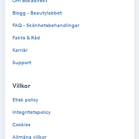
Om Bokadirekt
Blogg - Beautylabbet
Bottenfärg
FAQ - Skönhetsbehandlingar
Brynformning
Fakta & Råd
Brynfärgning
Karriär
Support
Brynplockning
Bröllopsuppsättning
Villkor
C
Etisk policy
Celluliter
Integritetspolicy
Cookies
Coachning
Allmäna villkor