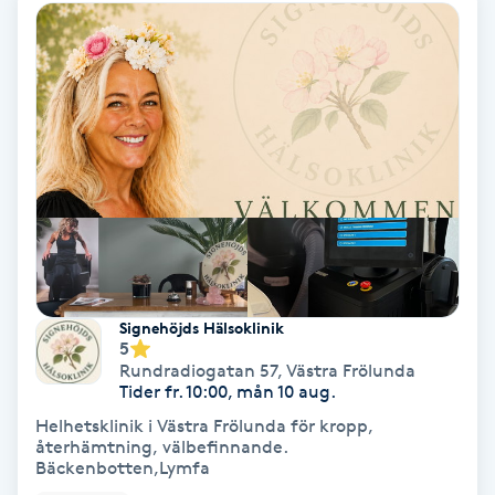
Ansiktsbehandling djuprengörande
B
Babylights
Balayage
Bambumassage
Barber
Signehöjds Hälsoklinik
5
Barnklippning
Rundradiogatan 57
,
Västra Frölunda
Tider fr. 10:00, mån 10 aug.
BIAB
Helhetsklinik i Västra Frölunda för kropp,
återhämtning, välbefinnande.
Bäckenbotten,Lymfa
Blowout