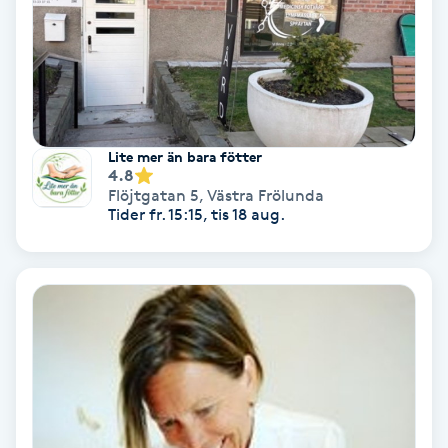
Gruppträning
Gua Sha-massage
H
Lite mer än bara fötter
4.8
Hatha Yoga
Flöjtgatan 5
,
Västra Frölunda
Tider fr. 15:15, tis 18 aug.
Headspa
Healing
Herrklippning
HIFU