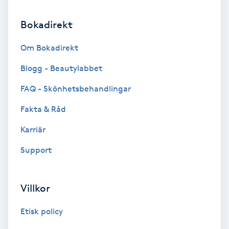
Keratinbehandling
Bokadirekt
Kinesiologi
Om Bokadirekt
Blogg - Beautylabbet
Kinesisk medicin
FAQ - Skönhetsbehandlingar
Kiropraktik
Fakta & Råd
Karriär
Klangmassage
Support
Klippning
Villkor
Klippning & Slingor
Etisk policy
Klippning ungdom