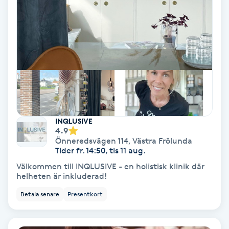
Fotmassage
Fotsvamp
Fotvård
Fransar
INQLUSIVE
Fransborttagning
4.9
Önneredsvägen 114
,
Västra Frölunda
Tider fr. 14:50, tis 11 aug.
Fransfärgning
Välkommen till INQLUSIVE - en holistisk klinik där
helheten är inkluderad!
Fransförlängning
Betala senare
Presentkort
Fransförlängning Megavolym