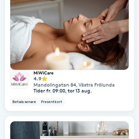
Extensions borttagning
Eyeliner-tatuering
F
Face framing
Faceliftmassage
MiWiCare
Fet hårbotten
4.9
Mandolingatan 84
,
Västra Frölunda
Tider fr. 09:00, tor 13 aug.
Fettreducering
Betala senare
Presentkort
Fibromassage
Fillers