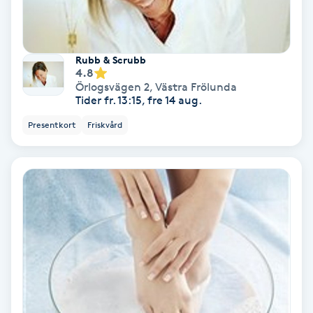
Hollywood Peel
Hot Stone Massage
Rubb & Scrubb
4.8
Örlogsvägen 2
,
Västra Frölunda
Hot yoga
Tider fr. 13:15, fre 14 aug.
Presentkort
Friskvård
Hudföryngring
Huduppstramning
Hudvård
Hyaluronsyra
Hyperhidros