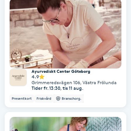
Fransförlängning Volym
Fransk manikyr
Fransrengöring
Frekvensterapi
Ayurvediskt Center Göteborg
Friskvård
4.9
Grimmeredsvägen 106
,
Västra Frölunda
Tider fr. 13:30, tis 11 aug.
Friskvårdsmassage
Presentkort
Friskvård
Branschorg.
Frisör
Funktionsanalys