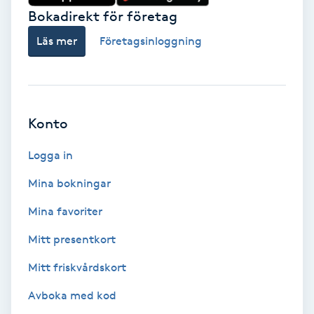
Bokadirekt för företag
IPL
Läs mer
Företagsinloggning
IPL hårborttagning
IR-massage
Konto
J
Logga in
Japansk massage
Mina bokningar
K
Mina favoriter
K18
Mitt presentkort
Katun fransar
Mitt friskvårdskort
Avboka med kod
Kemisk peeling