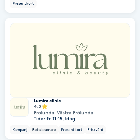
Presentkort
Bottenfärg
Brynformning
Brynfärgning
Brynplockning
Bröllopsuppsättning
C
Lumira clinic
4.2
Celluliter
Frölunda
,
Västra Frölunda
Tider fr. 11:15, Idag
Coachning
Kampanj
Betala senare
Presentkort
Friskvård