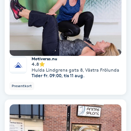
Färgning
Föning
G
Gel naglar
Motiveras.nu
4.8
Gelenaglar
Hulda Lindgrens gata 8
,
Västra Frölunda
Tider fr. 09:00, tis 11 aug.
Gellack
Presentkort
Gellack med förstärkning
Gravidmassage
Gravidyoga