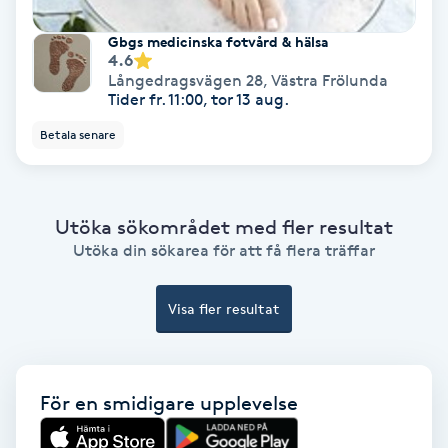
Hypnos
Gbgs medicinska fotvård & hälsa
4.6
Hårborttagning
Långedragsvägen 28
,
Västra Frölunda
Tider fr. 11:00, tor 13 aug.
Hårbottenbehandling
Betala senare
Hårförlängning
Utöka sökområdet med fler resultat
Hårvård
Utöka din sökarea för att få flera träffar
Hälsa
Visa fler resultat
Hälsprickor
I
För en smidigare upplevelse
Idrottsmassage