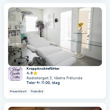
Color correction
Cryoterapi
D
Damklippning
Dermapen
Diamantslipning
KroppAnsikteFötter
E
4.8
Radiotorget 3
,
Västra Frölunda
Tider fr. 11:00, Idag
Enzympeeling
Presentkort
Friskvård
Extensions