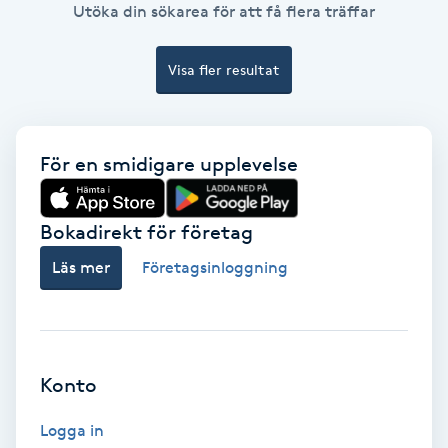
Utöka din sökarea för att få flera träffar
Bottenfärg
Visa fler resultat
Brynformning
Brynfärgning
För en smidigare upplevelse
Brynplockning
Bokadirekt för företag
Bröllopsuppsättning
Läs mer
Företagsinloggning
C
Celluliter
Konto
Coachning
Logga in