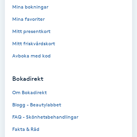
Color correction
Mina bokningar
Mina favoriter
Cryoterapi
D
Mitt presentkort
Mitt friskvårdskort
Damklippning
Avboka med kod
Dermapen
Bokadirekt
Diamantslipning
E
Om Bokadirekt
Enzympeeling
Blogg - Beautylabbet
FAQ - Skönhetsbehandlingar
Extensions
Fakta & Råd