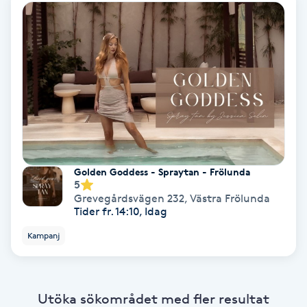
Ansiktsbehandling djuprengörande
B
Babylights
Balayage
Bambumassage
Golden Goddess - Spraytan - Frölunda
Barber
5
Grevegårdsvägen 232
,
Västra Frölunda
Tider fr. 14:10, Idag
Barnklippning
Kampanj
BIAB
Utöka sökområdet med fler resultat
Blowout