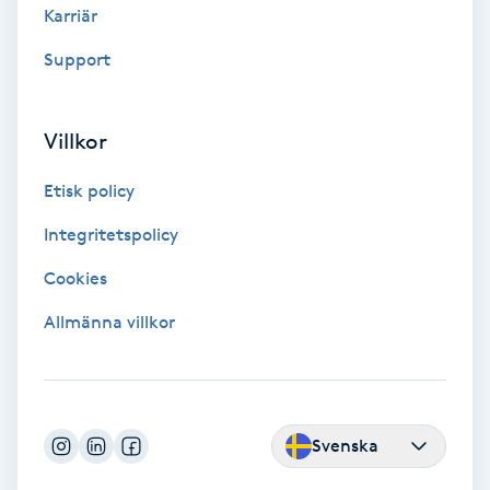
Extensions borttagning
Karriär
Support
Eyeliner-tatuering
F
Villkor
Face framing
Etisk policy
Faceliftmassage
Integritetspolicy
Fet hårbotten
Cookies
Allmänna villkor
Fettreducering
Fibromassage
Svenska
Fillers