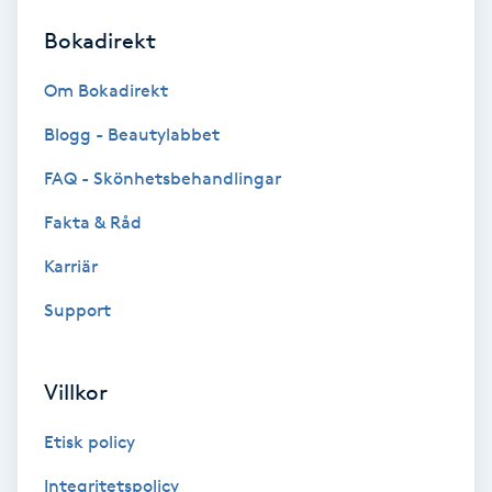
Bokadirekt
Brynformning
Om Bokadirekt
Brynfärgning
Blogg - Beautylabbet
Brynplockning
FAQ - Skönhetsbehandlingar
Fakta & Råd
Bröllopsuppsättning
C
Karriär
Support
Celluliter
Coachning
Villkor
Color correction
Etisk policy
Integritetspolicy