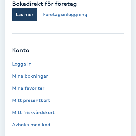
Bokadirekt för företag
Babylights
Läs mer
Företagsinloggning
Balayage
Bambumassage
Konto
Barber
Logga in
Mina bokningar
Barnklippning
Mina favoriter
BIAB
Mitt presentkort
Mitt friskvårdskort
Blowout
Avboka med kod
Bottenfärg