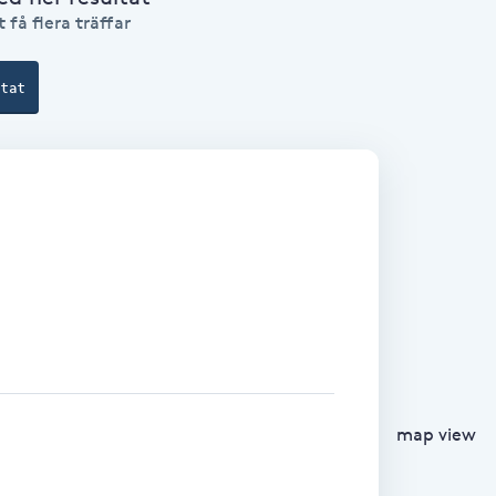
 få flera träffar
ltat
map view