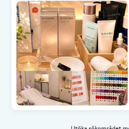
Alternativmedicin
Andningsmassage
Ansiktslyft utan kirurgi
Aromamassage
Ashtanga Yoga
Ayurveda
Ayurvedisk Massage
Ansiktsbehandling djuprengörande
Utöka sökområdet med
B