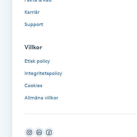
Cryoterapi
Karriär
D
Support
Damklippning
Dermapen
Villkor
Etisk policy
Diamantslipning
E
Integritetspolicy
Cookies
Enzympeeling
Allmäna villkor
Extensions
Extensions borttagning