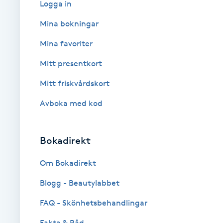
Logga in
Brynformning
Mina bokningar
Mina favoriter
Brynfärgning
Mitt presentkort
Brynplockning
Mitt friskvårdskort
Avboka med kod
Bröllopsuppsättning
C
Bokadirekt
Celluliter
Om Bokadirekt
Coachning
Blogg - Beautylabbet
Color correction
FAQ - Skönhetsbehandlingar
Fakta & Råd