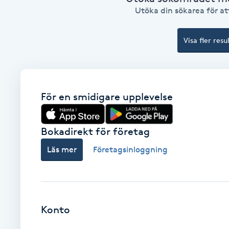
Utöka din sökarea för att
Babylights
Visa fler resu
Balayage
Bambumassage
För en smidigare upplevelse
Barber
Bokadirekt för företag
Barnklippning
Läs mer
Företagsinloggning
BIAB
Blowout
Konto
Bottenfärg