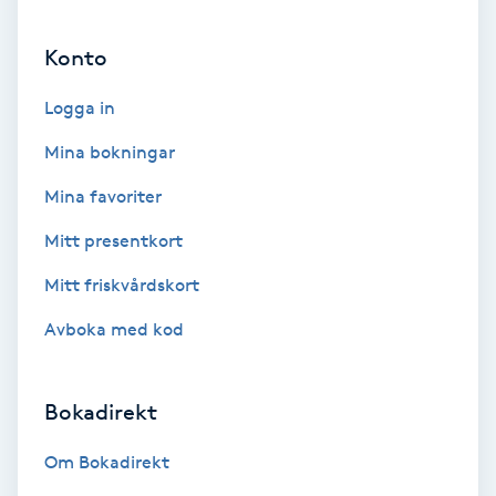
Ansiktsbehandling djuprengörande
Konto
B
Logga in
Babylights
Mina bokningar
Balayage
Mina favoriter
Bambumassage
Mitt presentkort
Mitt friskvårdskort
Barber
Avboka med kod
Barnklippning
Bokadirekt
BIAB
Om Bokadirekt
Blowout