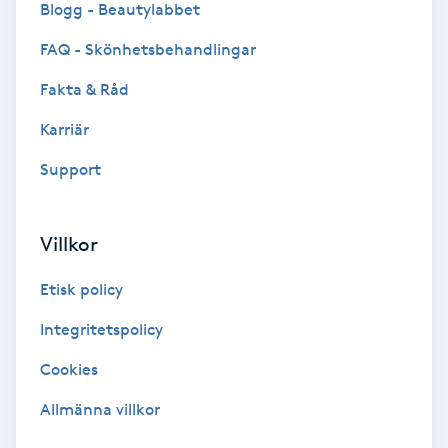
Blogg - Beautylabbet
Bottenfärg
FAQ - Skönhetsbehandlingar
Fakta & Råd
Brynformning
Karriär
Brynfärgning
Support
Brynplockning
Villkor
Bröllopsuppsättning
Etisk policy
C
Integritetspolicy
Celluliter
Cookies
Coachning
Allmänna villkor