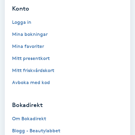
Konto
Bottenfärg
Logga in
Brynformning
Mina bokningar
Mina favoriter
Brynfärgning
Mitt presentkort
Brynplockning
Mitt friskvårdskort
Bröllopsuppsättning
Avboka med kod
C
Bokadirekt
Celluliter
Om Bokadirekt
Coachning
Blogg - Beautylabbet