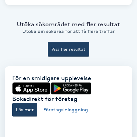
Ansiktsbehandling djuprengörande
B
Utöka sökområdet med fler resultat
Babylights
Utöka din sökarea för att få flera träffar
Balayage
Visa fler resultat
Bambumassage
För en smidigare upplevelse
Barber
Bokadirekt för företag
Barnklippning
Läs mer
Företagsinloggning
BIAB
Blowout