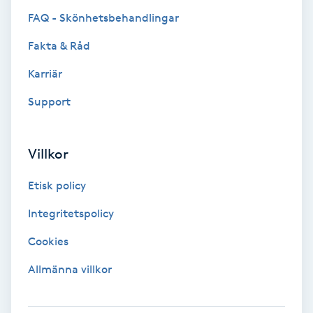
Color correction
FAQ - Skönhetsbehandlingar
Fakta & Råd
Cryoterapi
D
Karriär
Support
Damklippning
Dermapen
Villkor
Diamantslipning
Etisk policy
E
Integritetspolicy
Enzympeeling
Cookies
Allmänna villkor
Extensions