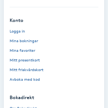
Ansiktsbehandling djuprengörande
B
Konto
Babylights
Logga in
Balayage
Mina bokningar
Mina favoriter
Bambumassage
Mitt presentkort
Barber
Mitt friskvårdskort
Barnklippning
Avboka med kod
BIAB
Bokadirekt
Blowout