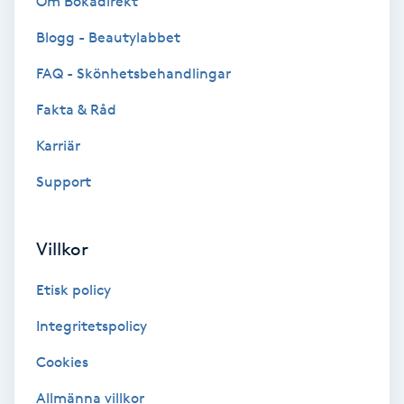
Om Bokadirekt
Blogg - Beautylabbet
Bottenfärg
FAQ - Skönhetsbehandlingar
Brynformning
Fakta & Råd
Brynfärgning
Karriär
Support
Brynplockning
Bröllopsuppsättning
Villkor
C
Etisk policy
Celluliter
Integritetspolicy
Cookies
Coachning
Allmänna villkor