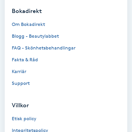
Bokadirekt
Brynformning
Om Bokadirekt
Brynfärgning
Blogg - Beautylabbet
Brynplockning
FAQ - Skönhetsbehandlingar
Fakta & Råd
Bröllopsuppsättning
C
Karriär
Support
Celluliter
Coachning
Villkor
Color correction
Etisk policy
Integritetspolicy