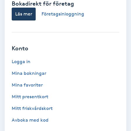
Bokadirekt för företag
Babylights
Läs mer
Företagsinloggning
Balayage
Bambumassage
Konto
Barber
Logga in
Mina bokningar
Barnklippning
Mina favoriter
BIAB
Mitt presentkort
Mitt friskvårdskort
Blowout
Avboka med kod
Bottenfärg