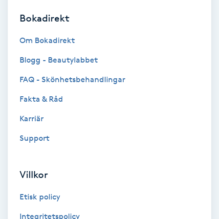
Bokadirekt
Brynformning
Om Bokadirekt
Brynfärgning
Blogg - Beautylabbet
Brynplockning
FAQ - Skönhetsbehandlingar
Fakta & Råd
Bröllopsuppsättning
C
Karriär
Support
Celluliter
Coachning
Villkor
Color correction
Etisk policy
Integritetspolicy