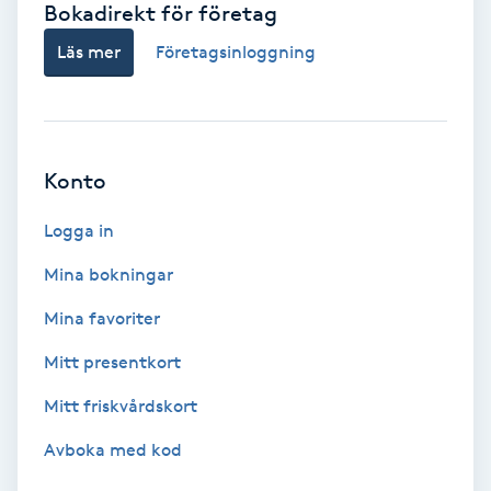
Bokadirekt för företag
Babylights
Läs mer
Företagsinloggning
Balayage
Bambumassage
Konto
Barber
Logga in
Mina bokningar
Barnklippning
Mina favoriter
BIAB
Mitt presentkort
Mitt friskvårdskort
Blowout
Avboka med kod
Bottenfärg