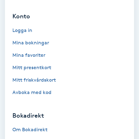
Ansiktsbehandling djuprengörande
Konto
B
Logga in
Babylights
Mina bokningar
Balayage
Mina favoriter
Bambumassage
Mitt presentkort
Mitt friskvårdskort
Barber
Avboka med kod
Barnklippning
Bokadirekt
BIAB
Om Bokadirekt
Blowout