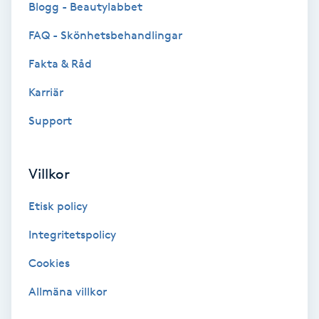
Blogg - Beautylabbet
Bottenfärg
FAQ - Skönhetsbehandlingar
Fakta & Råd
Brynformning
Karriär
Brynfärgning
Support
Brynplockning
Villkor
Bröllopsuppsättning
Etisk policy
C
Integritetspolicy
Celluliter
Cookies
Coachning
Allmäna villkor