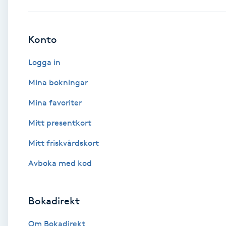
Babylights
Konto
Balayage
Logga in
Bambumassage
Mina bokningar
Mina favoriter
Barber
Mitt presentkort
Barnklippning
Mitt friskvårdskort
BIAB
Avboka med kod
Blowout
Bokadirekt
Bottenfärg
Om Bokadirekt