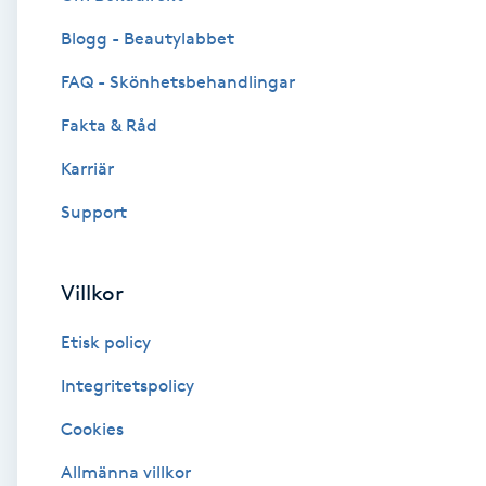
Blogg - Beautylabbet
Brynformning
FAQ - Skönhetsbehandlingar
Brynfärgning
Fakta & Råd
Brynplockning
Karriär
Support
Bröllopsuppsättning
C
Villkor
Celluliter
Etisk policy
Coachning
Integritetspolicy
Cookies
Color correction
Allmänna villkor