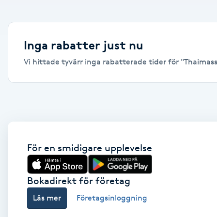
Alternativmedicin
Andningsmassage
Inga rabatter just nu
Vi hittade tyvärr inga rabatterade tider för "Thaimass
Ansiktslyft utan kirurgi
Aromamassage
Ashtanga Yoga
Ayurveda
För en smidigare upplevelse
Ayurvedisk Massage
Bokadirekt för företag
Läs mer
Företagsinloggning
Ansiktsbehandling djuprengörande
B