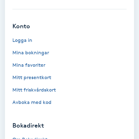
Ansiktsbehandling djuprengörande
B
Konto
Babylights
Logga in
Balayage
Mina bokningar
Mina favoriter
Bambumassage
Mitt presentkort
Barber
Mitt friskvårdskort
Barnklippning
Avboka med kod
BIAB
Bokadirekt
Blowout