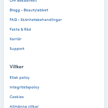
Om Bokadirekt
Blogg - Beautylabbet
Bottenfärg
FAQ - Skönhetsbehandlingar
Brynformning
Fakta & Råd
Brynfärgning
Karriär
Support
Brynplockning
Bröllopsuppsättning
Villkor
C
Etisk policy
Celluliter
Integritetspolicy
Cookies
Coachning
Allmänna villkor