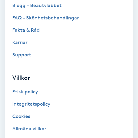
Color correction
Blogg - Beautylabbet
FAQ - Skönhetsbehandlingar
Cryoterapi
Fakta & Råd
D
Karriär
Damklippning
Support
Dermapen
Villkor
Diamantslipning
E
Etisk policy
Integritetspolicy
Enzympeeling
Cookies
Extensions
Allmäna villkor