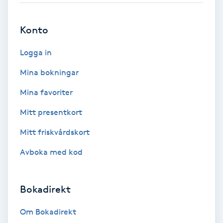
Bottenfärg
Konto
Brynformning
Logga in
Mina bokningar
Brynfärgning
Mina favoriter
Brynplockning
Mitt presentkort
Mitt friskvårdskort
Bröllopsuppsättning
C
Avboka med kod
Celluliter
Bokadirekt
Coachning
Om Bokadirekt