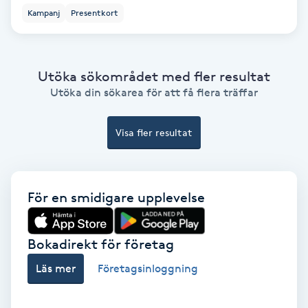
Ansiktsbehandling djuprengörande
Kampanj
Presentkort
B
Babylights
Utöka sökområdet med fler resultat
Utöka din sökarea för att få flera träffar
Balayage
Visa fler resultat
Bambumassage
Barber
För en smidigare upplevelse
Barnklippning
Bokadirekt för företag
BIAB
Läs mer
Företagsinloggning
Blowout