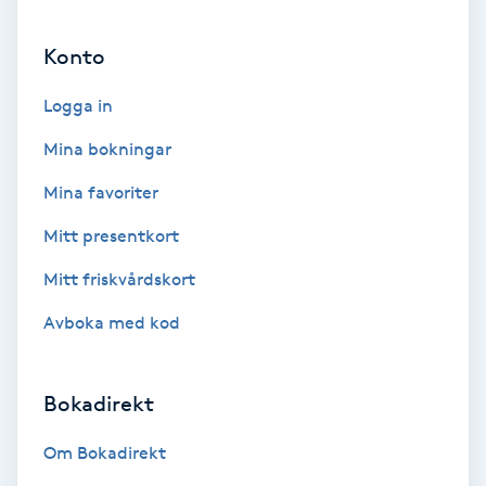
Ansiktsbehandling djuprengörande
Konto
B
Logga in
Babylights
Mina bokningar
Balayage
Mina favoriter
Bambumassage
Mitt presentkort
Mitt friskvårdskort
Barber
Avboka med kod
Barnklippning
Bokadirekt
BIAB
Om Bokadirekt
Blowout