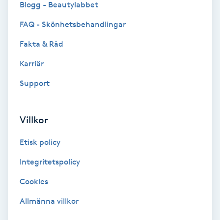
Blogg - Beautylabbet
Bottenfärg
FAQ - Skönhetsbehandlingar
Fakta & Råd
Brynformning
Karriär
Brynfärgning
Support
Brynplockning
Villkor
Bröllopsuppsättning
Etisk policy
C
Integritetspolicy
Celluliter
Cookies
Coachning
Allmänna villkor