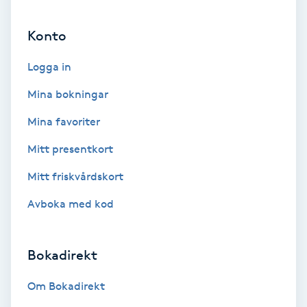
Ansiktsbehandling djuprengörande
Konto
B
Logga in
Babylights
Mina bokningar
Balayage
Mina favoriter
Bambumassage
Mitt presentkort
Mitt friskvårdskort
Barber
Avboka med kod
Barnklippning
Bokadirekt
BIAB
Om Bokadirekt
Blowout