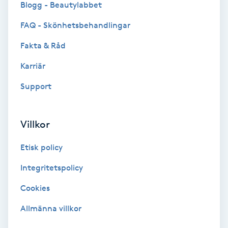
Blogg - Beautylabbet
Bottenfärg
FAQ - Skönhetsbehandlingar
Fakta & Råd
Brynformning
Karriär
Brynfärgning
Support
Brynplockning
Villkor
Bröllopsuppsättning
Etisk policy
C
Integritetspolicy
Celluliter
Cookies
Coachning
Allmänna villkor