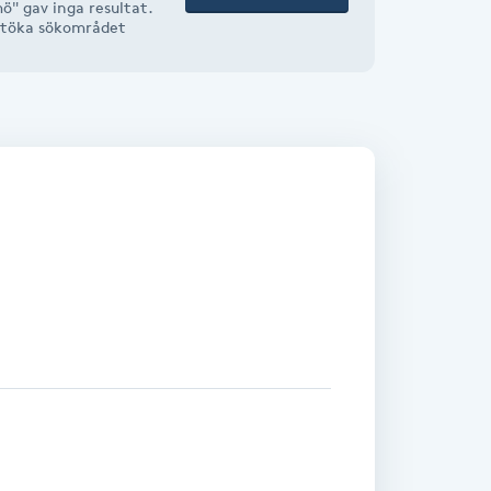
ö" gav inga resultat.
r utöka sökområdet