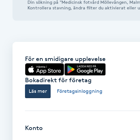
Din sökning på "Medicinsk fotvård Möllevången, Malm
Alternativmedicin
Kontrollera stavning, ändra filter du aktivierat elle
Andningsmassage
Ansiktslyft utan kirurgi
För en smidigare upplevelse
Aromamassage
Ashtanga Yoga
Bokadirekt för företag
Läs mer
Företagsinloggning
Ayurveda
Ayurvedisk Massage
Konto
Ansiktsbehandling djuprengörande
B