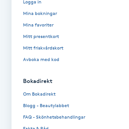
Logga in
Babylights
Mina bokningar
Mina favoriter
Balayage
Mitt presentkort
Bambumassage
Mitt friskvårdskort
Avboka med kod
Barber
Barnklippning
Bokadirekt
BIAB
Om Bokadirekt
Blogg - Beautylabbet
Blowout
FAQ - Skönhetsbehandlingar
Bottenfärg
Fakta & Råd