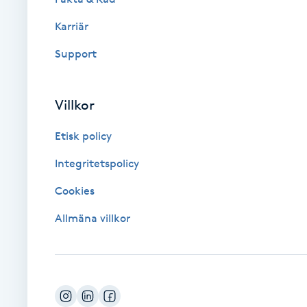
Karriär
Brynformning
Support
Brynfärgning
Villkor
Brynplockning
Etisk policy
Bröllopsuppsättning
Integritetspolicy
C
Cookies
Celluliter
Allmäna villkor
Coachning
Color correction