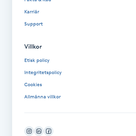
Karriär
Brynformning
Support
Brynfärgning
Villkor
Brynplockning
Etisk policy
Bröllopsuppsättning
Integritetspolicy
C
Cookies
Celluliter
Allmänna villkor
Coachning
Color correction