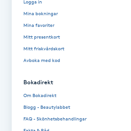
Logga in
Babylights
Mina bokningar
Mina favoriter
Balayage
Mitt presentkort
Bambumassage
Mitt friskvårdskort
Avboka med kod
Barber
Barnklippning
Bokadirekt
BIAB
Om Bokadirekt
Blogg - Beautylabbet
Blowout
FAQ - Skönhetsbehandlingar
Bottenfärg
Fakta & Råd