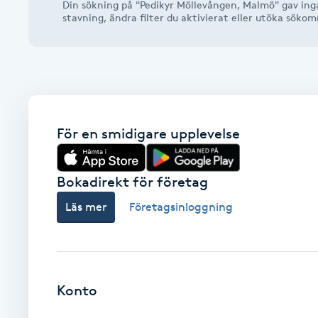
Din sökning på "Pedikyr Möllevången, Malmö" gav inga
Alternativmedicin
stavning, ändra filter du aktivierat eller utöka söko
Andningsmassage
Ansiktslyft utan kirurgi
För en smidigare upplevelse
Aromamassage
Ashtanga Yoga
Bokadirekt för företag
Läs mer
Företagsinloggning
Ayurveda
Ayurvedisk Massage
Konto
Ansiktsbehandling djuprengörande
B