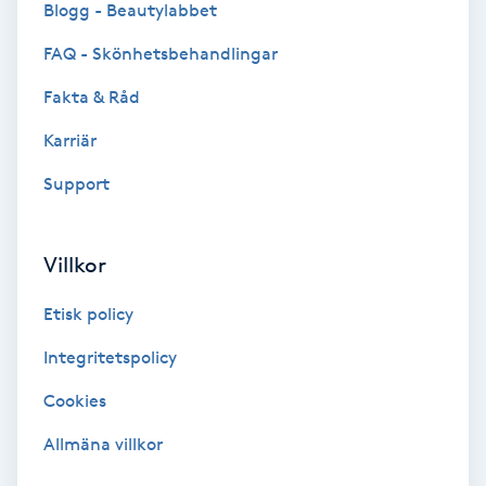
Blogg - Beautylabbet
Bottenfärg
FAQ - Skönhetsbehandlingar
Fakta & Råd
Brynformning
Karriär
Brynfärgning
Support
Brynplockning
Villkor
Bröllopsuppsättning
Etisk policy
C
Integritetspolicy
Celluliter
Cookies
Coachning
Allmäna villkor