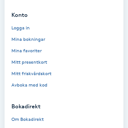
Ansiktsbehandling djuprengörande
Konto
B
Logga in
Babylights
Mina bokningar
Balayage
Mina favoriter
Bambumassage
Mitt presentkort
Mitt friskvårdskort
Barber
Avboka med kod
Barnklippning
Bokadirekt
BIAB
Om Bokadirekt
Blowout