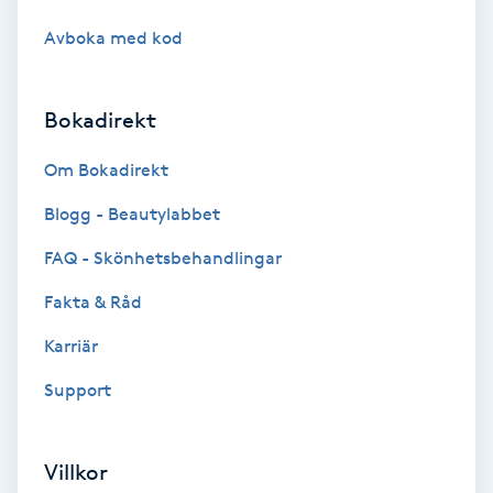
Cryoterapi
Avboka med kod
D
Damklippning
Bokadirekt
Dermapen
Om Bokadirekt
Blogg - Beautylabbet
Diamantslipning
E
FAQ - Skönhetsbehandlingar
Fakta & Råd
Enzympeeling
Karriär
Extensions
Support
Extensions borttagning
Villkor
Eyeliner-tatuering