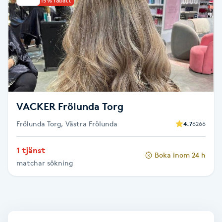
Upp till 15% rabatt
Babylights
Balayage
Bambumassage
Barber
VACKER Frölunda Torg
Frölunda Torg, Västra Frölunda
4.7
6266
Barnklippning
1 tjänst
Boka inom 24 h
BIAB
matchar sökning
Blowout
Bottenfärg