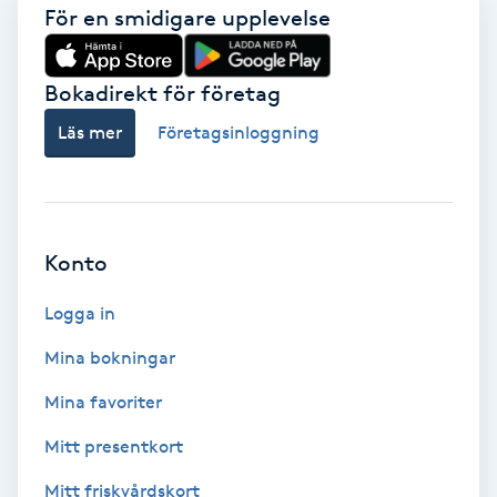
För en smidigare upplevelse
Brynformning
Bokadirekt för företag
Brynfärgning
Läs mer
Företagsinloggning
Brynplockning
Bröllopsuppsättning
Konto
C
Logga in
Celluliter
Mina bokningar
Coachning
Mina favoriter
Color correction
Mitt presentkort
Mitt friskvårdskort