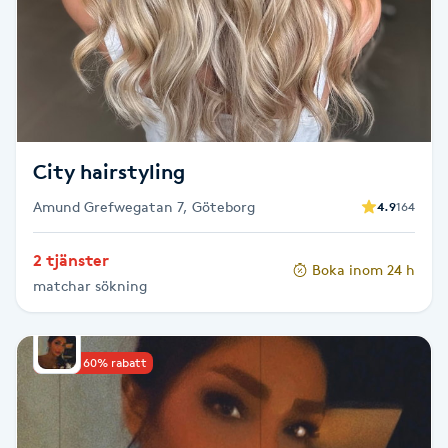
F
Face framing
Faceliftmassage
City hairstyling
Fet hårbotten
Amund Grefwegatan 7, Göteborg
4.9
164
Fettreducering
2 tjänster
Boka inom 24 h
matchar sökning
Fibromassage
Fillers
Upp till 60% rabatt
Fotmassage