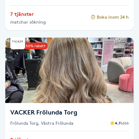
Hot Stone Massage
7 tjänster
Boka inom 24 h
Hot yoga
matchar sökning
Hudföryngring
Upp till 50% rabatt
Huduppstramning
Hudvård
Hyaluronsyra
Hyperhidros
VACKER Frölunda Torg
Frölunda Torg, Västra Frölunda
4.7
6266
Hypnos