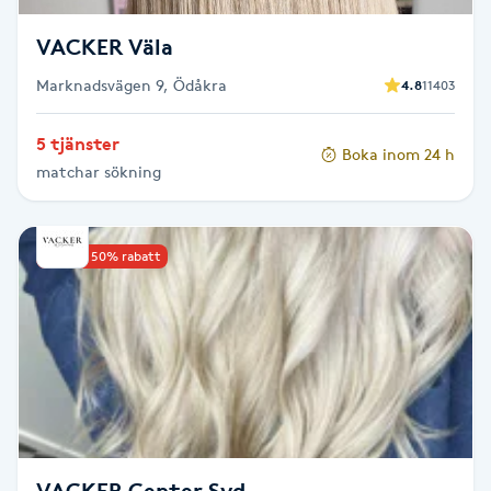
Föning
VACKER Väla
G
Marknadsvägen 9, Ödåkra
4.8
11403
Gel naglar
5 tjänster
Boka inom 24 h
Gelenaglar
matchar sökning
Gellack
Upp till 50% rabatt
Gellack med förstärkning
Gravidmassage
Gravidyoga
Gruppträning
VACKER Center Syd