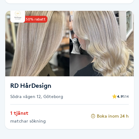
IPL hårborttagning
Upp till 50% rabatt
IR-massage
J
Japansk massage
K
K18
RD HårDesign
Katun fransar
Södra vägen 12, Göteborg
4.9
514
Kemisk peeling
1 tjänst
Boka inom 24 h
matchar sökning
Keratinbehandling