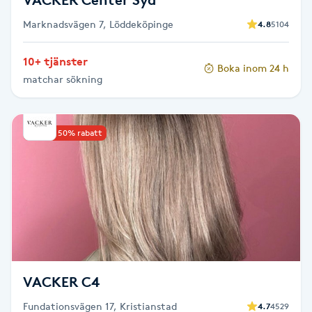
Marknadsvägen 7, Löddeköpinge
4.8
5104
Gua Sha-massage
H
10+ tjänster
Boka inom 24 h
matchar sökning
Hatha Yoga
Headspa
Upp till 50% rabatt
Healing
Herrklippning
HIFU
VACKER C4
Hollywood Peel
Fundationsvägen 17, Kristianstad
4.7
4529