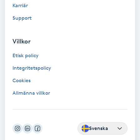
Karriär
LED-ljusterapi
Support
Liktornar
Villkor
LPG
Etisk policy
Integritetspolicy
LPG-behandling
Cookies
LPG-massage
Allmänna villkor
Luggklippning
Lymfmassage
Svenska
Läpptatuering