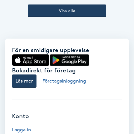
Kinesiologi
Visa alla
Kinesisk medicin
Kiropraktik
För en smidigare upplevelse
Klangmassage
Bokadirekt för företag
Klippning
Läs mer
Företagsinloggning
Klippning & Slingor
Klippning ungdom
Konto
Koppningsmassage
Logga in