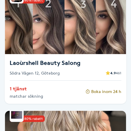
Upp till 80% rabatt
Cryoterapi
D
Damklippning
Dermapen
Diamantslipning
Laoùrshell Beauty Salong
E
Södra Vägen 12, Göteborg
4.9
461
Enzympeeling
1 tjänst
Boka inom 24 h
matchar sökning
Extensions
Extensions borttagning
Upp till 80% rabatt
Eyeliner-tatuering