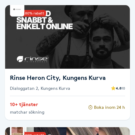
Brynformning
Upp till 80% rabatt
Brynfärgning
Brynplockning
Bröllopsuppsättning
C
Rinse Heron City, Kungens Kurva
Celluliter
Dialoggatan 2, Kungens Kurva
4.8
10
Coachning
10+ tjänster
Boka inom 24 h
matchar sökning
Color correction