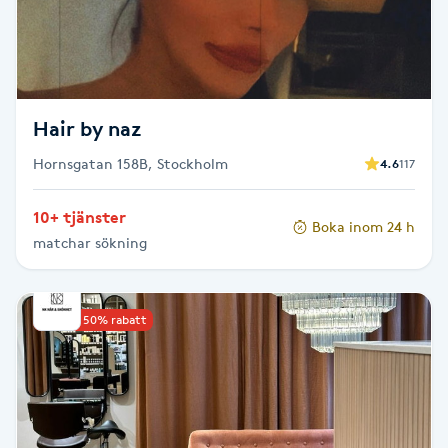
Fotsvamp
Fotvård
Hair by naz
Fransar
Hornsgatan 158B, Stockholm
4.6
117
Fransborttagning
10+ tjänster
Boka inom 24 h
Fransfärgning
matchar sökning
Fransförlängning
Upp till 50% rabatt
Fransförlängning Megavolym
Fransförlängning Volym