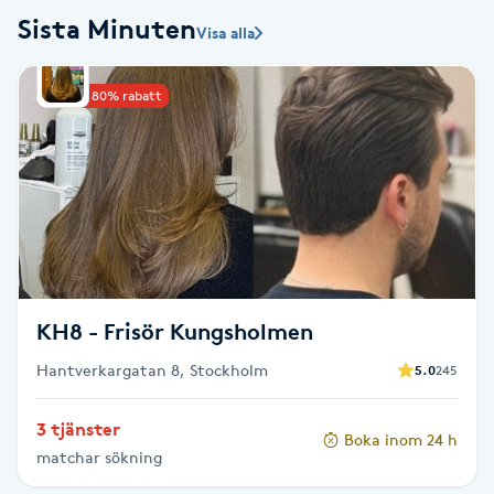
Sista Minuten
Visa alla
Babylights
Upp till 80% rabatt
Balayage
Bambumassage
Barber
Barnklippning
KH8 - Frisör Kungsholmen
BIAB
Hantverkargatan 8, Stockholm
5.0
245
Blowout
3 tjänster
Boka inom 24 h
matchar sökning
Bottenfärg