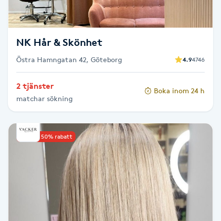
Fransk manikyr
Fransrengöring
NK Hår & Skönhet
Östra Hamngatan 42, Göteborg
4.9
4746
Frekvensterapi
2 tjänster
Boka inom 24 h
Friskvård
matchar sökning
Friskvårdsmassage
Upp till 50% rabatt
Frisör
Funktionsanalys
Färgning