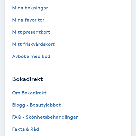
Mina bokningar
Kosmetisk tatuering
Mina favoriter
Kostrådgivning
Mitt presentkort
Kroppsinpackning
Mitt friskvårdskort
Avboka med kod
Kroppspeeling
Käkledsbehandling
Bokadirekt
Om Bokadirekt
Kärlbehandling
L
Blogg - Beautylabbet
FAQ - Skönhetsbehandlingar
Laserbehandling
Fakta & Råd
Lashlift Keratin