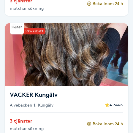
3 tjänster
Hårborttagning
Boka inom 24 h
matchar sökning
Hårbottenbehandling
Upp till 50% rabatt
Hårförlängning
Hårvård
Hälsa
Hälsprickor
VACKER Kungälv
I
Älvebacken 1, Kungälv
4.7
4465
Idrottsmassage
3 tjänster
Boka inom 24 h
IPL
matchar sökning