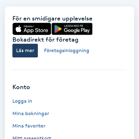
Babylights
För en smidigare upplevelse
Balayage
Bokadirekt för företag
Bambumassage
Läs mer
Företagsinloggning
Barber
Barnklippning
Konto
BIAB
Logga in
Mina bokningar
Blowout
Mina favoriter
Bottenfärg
Mitt presentkort