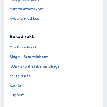
Brynformning
Mitt friskvårdskort
Avboka med kod
Brynfärgning
Brynplockning
Bokadirekt
Om Bokadirekt
Bröllopsuppsättning
C
Blogg - Beautylabbet
FAQ - Skönhetsbehandlingar
Celluliter
Fakta & Råd
Coachning
Karriär
Color correction
Support