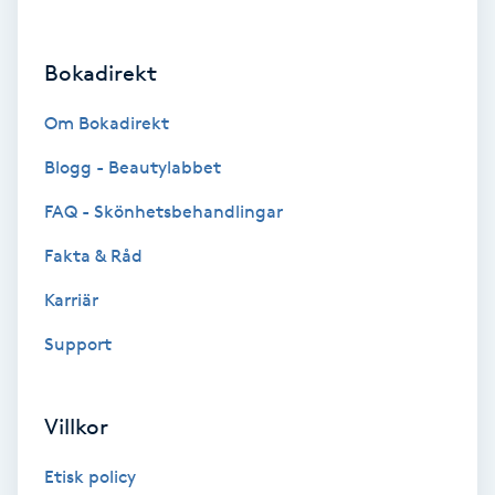
F
Bokadirekt
Face framing
Om Bokadirekt
Faceliftmassage
Blogg - Beautylabbet
Fet hårbotten
FAQ - Skönhetsbehandlingar
Fakta & Råd
Fettreducering
Karriär
Fibromassage
Support
Fillers
Villkor
Fotmassage
Etisk policy