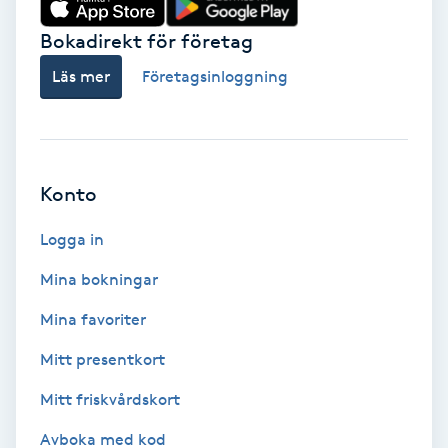
Cryoterapi
D
Bokadirekt för företag
Läs mer
Företagsinloggning
Damklippning
Dermapen
Konto
Diamantslipning
E
Logga in
Enzympeeling
Mina bokningar
Mina favoriter
Extensions
Mitt presentkort
Extensions borttagning
Mitt friskvårdskort
Avboka med kod
Eyeliner-tatuering