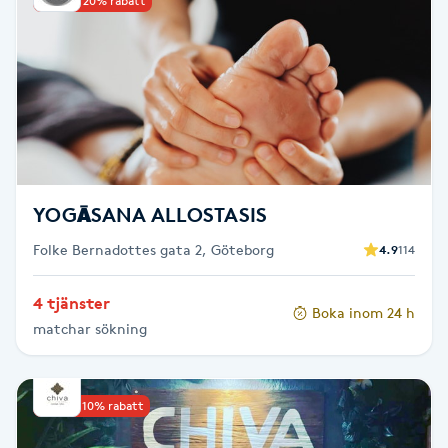
Upp till 20% rabatt
Babylights
Balayage
Bambumassage
Barber
YOGĀSANA ALLOSTASIS
Folke Bernadottes gata 2, Göteborg
4.9
114
Barnklippning
4 tjänster
Boka inom 24 h
BIAB
matchar sökning
Blowout
Upp till 10% rabatt
Bottenfärg