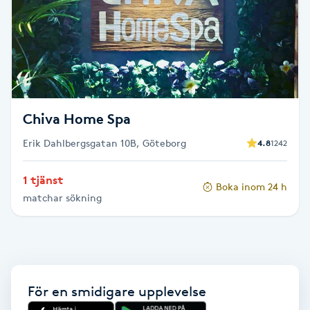
Brynformning
Brynfärgning
Brynplockning
Chiva Home Spa
Bröllopsuppsättning
Erik Dahlbergsgatan 10B, Göteborg
4.8
1242
C
1 tjänst
Boka inom 24 h
Celluliter
matchar sökning
Coachning
Color correction
För en smidigare upplevelse