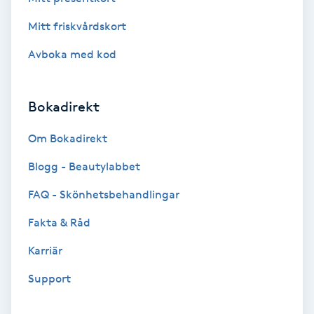
Brynformning
Mitt friskvårdskort
Avboka med kod
Brynfärgning
Brynplockning
Bokadirekt
Om Bokadirekt
Bröllopsuppsättning
C
Blogg - Beautylabbet
FAQ - Skönhetsbehandlingar
Celluliter
Fakta & Råd
Coachning
Karriär
Color correction
Support