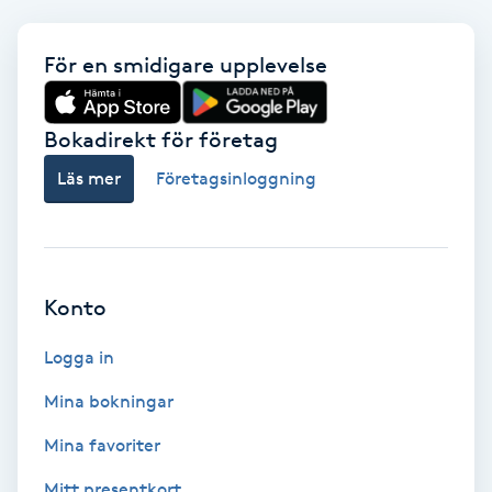
Babylights
För en smidigare upplevelse
Balayage
Bokadirekt för företag
Bambumassage
Läs mer
Företagsinloggning
Barber
Barnklippning
Konto
BIAB
Logga in
Mina bokningar
Blowout
Mina favoriter
Bottenfärg
Mitt presentkort