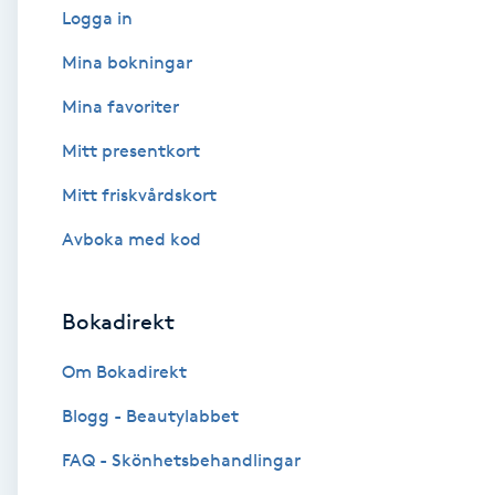
Logga in
Babylights
Mina bokningar
Mina favoriter
Balayage
Mitt presentkort
Bambumassage
Mitt friskvårdskort
Barber
Avboka med kod
Barnklippning
Bokadirekt
BIAB
Om Bokadirekt
Blogg - Beautylabbet
Blowout
FAQ - Skönhetsbehandlingar
Bottenfärg