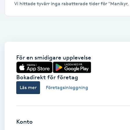
Vi hittade tyvärr inga rabatterade tider för "Manikyr, 
Alternativmedicin
Andningsmassage
Ansiktslyft utan kirurgi
Aromamassage
För en smidigare upplevelse
Ashtanga Yoga
Bokadirekt för företag
Ayurveda
Läs mer
Företagsinloggning
Ayurvedisk Massage
Ansiktsbehandling djuprengörande
Konto
B