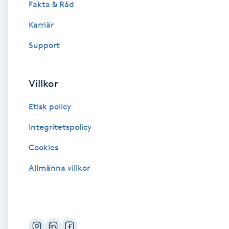
Fakta & Råd
Brynformning
Karriär
Support
Brynfärgning
Brynplockning
Villkor
Etisk policy
Bröllopsuppsättning
C
Integritetspolicy
Cookies
Celluliter
Allmänna villkor
Coachning
Color correction